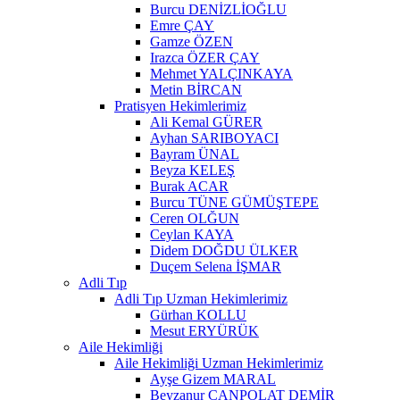
Burcu DENİZLİOĞLU
Emre ÇAY
Gamze ÖZEN
Irazca ÖZER ÇAY
Mehmet YALÇINKAYA
Metin BİRCAN
Pratisyen Hekimlerimiz
Ali Kemal GÜRER
Ayhan SARIBOYACI
Bayram ÜNAL
Beyza KELEŞ
Burak ACAR
Burcu TÜNE GÜMÜŞTEPE
Ceren OLĞUN
Ceylan KAYA
Didem DOĞDU ÜLKER
Duçem Selena İŞMAR
Adli Tıp
Adli Tıp Uzman Hekimlerimiz
Gürhan KOLLU
Mesut ERYÜRÜK
Aile Hekimliği
Aile Hekimliği Uzman Hekimlerimiz
Ayşe Gizem MARAL
Beyzanur CANPOLAT DEMİR