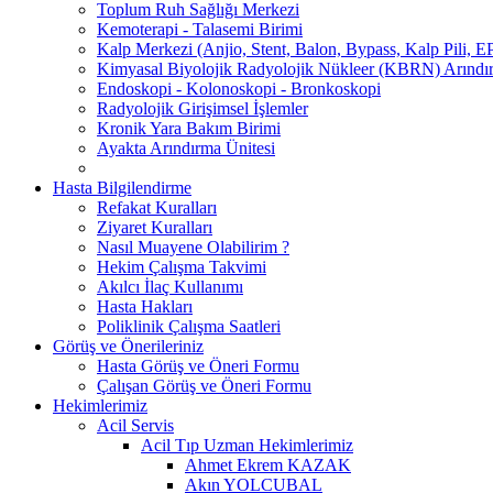
Toplum Ruh Sağlığı Merkezi
Kemoterapi - Talasemi Birimi
Kalp Merkezi (Anjio, Stent, Balon, Bypass, Kalp Pili, EP
Kimyasal Biyolojik Radyolojik Nükleer (KBRN) Arındır
Endoskopi - Kolonoskopi - Bronkoskopi
Radyolojik Girişimsel İşlemler
Kronik Yara Bakım Birimi
Ayakta Arındırma Ünitesi
Hasta Bilgilendirme
Refakat Kuralları
Ziyaret Kuralları
Nasıl Muayene Olabilirim ?
Hekim Çalışma Takvimi
Akılcı İlaç Kullanımı
Hasta Hakları
Poliklinik Çalışma Saatleri
Görüş ve Önerileriniz
Hasta Görüş ve Öneri Formu
Çalışan Görüş ve Öneri Formu
Hekimlerimiz
Acil Servis
Acil Tıp Uzman Hekimlerimiz
Ahmet Ekrem KAZAK
Akın YOLCUBAL