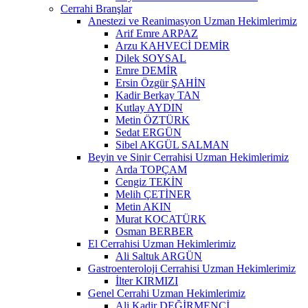
Cerrahi Branşlar
Anestezi ve Reanimasyon Uzman Hekimlerimiz
Arif Emre ARPAZ
Arzu KAHVECİ DEMİR
Dilek SOYSAL
Emre DEMİR
Ersin Özgür ŞAHİN
Kadir Berkay TAN
Kutlay AYDIN
Metin ÖZTÜRK
Sedat ERGÜN
Sibel AKGÜL SALMAN
Beyin ve Sinir Cerrahisi Uzman Hekimlerimiz
Arda TOPÇAM
Cengiz TEKİN
Melih ÇETİNER
Metin AKIN
Murat KOCATÜRK
Osman BERBER
El Cerrahisi Uzman Hekimlerimiz
Ali Saltuk ARGÜN
Gastroenteroloji Cerrahisi Uzman Hekimlerimiz
İlter KIRMIZI
Genel Cerrahi Uzman Hekimlerimiz
Ali Kadir DEĞİRMENCİ