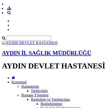
AYDIN İL SAĞLIK MÜDÜRLÜĞÜ
AYDIN DEVLET HASTANESİ
Kurumsal
Hastanemiz
Tarihçemiz
Hastane Yönetimi
Başhekim ve Yardımcıları
Başhekimimiz