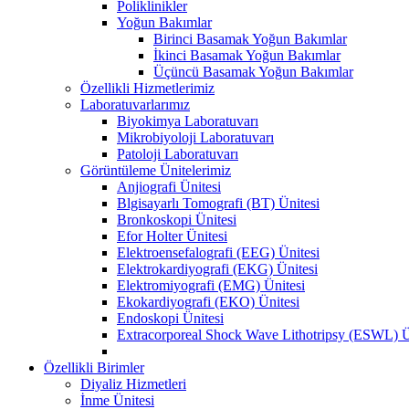
Poliklinikler
Yoğun Bakımlar
Birinci Basamak Yoğun Bakımlar
İkinci Basamak Yoğun Bakımlar
Üçüncü Basamak Yoğun Bakımlar
Özellikli Hizmetlerimiz
Laboratuvarlarımız
Biyokimya Laboratuvarı
Mikrobiyoloji Laboratuvarı
Patoloji Laboratuvarı
Görüntüleme Ünitelerimiz
Anjiografi Ünitesi
Blgisayarlı Tomografi (BT) Ünitesi
Bronkoskopi Ünitesi
Efor Holter Ünitesi
Elektroensefalografi (EEG) Ünitesi
Elektrokardiyografi (EKG) Ünitesi
Elektromiyografi (EMG) Ünitesi
Ekokardiyografi (EKO) Ünitesi
Endoskopi Ünitesi
Extracorporeal Shock Wave Lithotripsy (ESWL) Ü
Özellikli Birimler
Diyaliz Hizmetleri
İnme Ünitesi