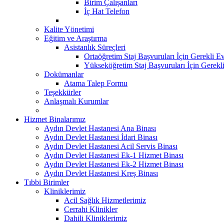
Birim Çalışanları
İç Hat Telefon
Kalite Yönetimi
Eğitim ve Araştırma
Asistanlık Süreçleri
Ortaöğretim Staj Başvuruları İçin Gerekli Ev
Yükseköğretim Staj Başvuruları İçin Gerekl
Dokümanlar
Atama Talep Formu
Teşekkürler
Anlaşmalı Kurumlar
Hizmet Binalarımız
Aydın Devlet Hastanesi Ana Binası
Aydın Devlet Hastanesi İdari Binası
Aydın Devlet Hastanesi Acil Servis Binası
Aydın Devlet Hastanesi Ek-1 Hizmet Binası
Aydın Devlet Hastanesi Ek-2 Hizmet Binası
Aydın Devlet Hastanesi Kreş Binası
Tıbbi Birimler
Kliniklerimiz
Acil Sağlık Hizmetlerimiz
Cerrahi Klinikler
Dahili Kliniklerimiz