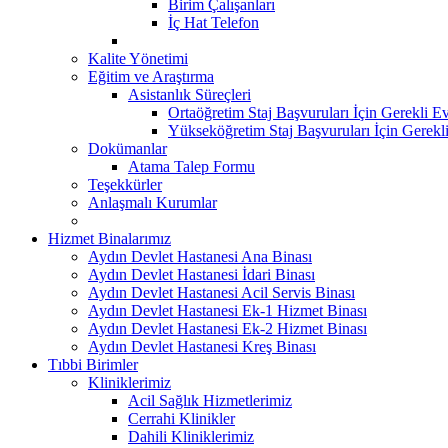
Birim Çalışanları
İç Hat Telefon
Kalite Yönetimi
Eğitim ve Araştırma
Asistanlık Süreçleri
Ortaöğretim Staj Başvuruları İçin Gerekli Ev
Yükseköğretim Staj Başvuruları İçin Gerekl
Dokümanlar
Atama Talep Formu
Teşekkürler
Anlaşmalı Kurumlar
Hizmet Binalarımız
Aydın Devlet Hastanesi Ana Binası
Aydın Devlet Hastanesi İdari Binası
Aydın Devlet Hastanesi Acil Servis Binası
Aydın Devlet Hastanesi Ek-1 Hizmet Binası
Aydın Devlet Hastanesi Ek-2 Hizmet Binası
Aydın Devlet Hastanesi Kreş Binası
Tıbbi Birimler
Kliniklerimiz
Acil Sağlık Hizmetlerimiz
Cerrahi Klinikler
Dahili Kliniklerimiz