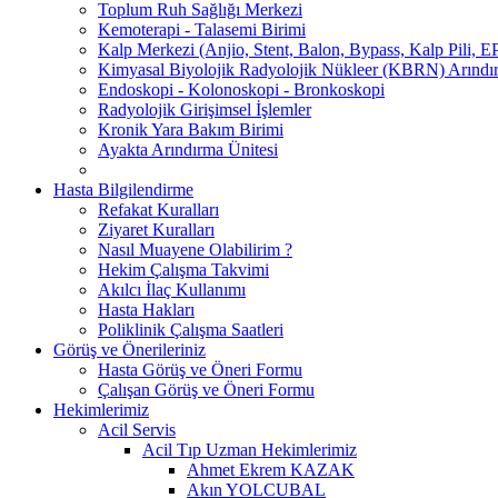
Toplum Ruh Sağlığı Merkezi
Kemoterapi - Talasemi Birimi
Kalp Merkezi (Anjio, Stent, Balon, Bypass, Kalp Pili, EP
Kimyasal Biyolojik Radyolojik Nükleer (KBRN) Arındır
Endoskopi - Kolonoskopi - Bronkoskopi
Radyolojik Girişimsel İşlemler
Kronik Yara Bakım Birimi
Ayakta Arındırma Ünitesi
Hasta Bilgilendirme
Refakat Kuralları
Ziyaret Kuralları
Nasıl Muayene Olabilirim ?
Hekim Çalışma Takvimi
Akılcı İlaç Kullanımı
Hasta Hakları
Poliklinik Çalışma Saatleri
Görüş ve Önerileriniz
Hasta Görüş ve Öneri Formu
Çalışan Görüş ve Öneri Formu
Hekimlerimiz
Acil Servis
Acil Tıp Uzman Hekimlerimiz
Ahmet Ekrem KAZAK
Akın YOLCUBAL