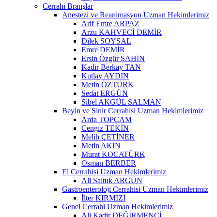
Cerrahi Branşlar
Anestezi ve Reanimasyon Uzman Hekimlerimiz
Arif Emre ARPAZ
Arzu KAHVECİ DEMİR
Dilek SOYSAL
Emre DEMİR
Ersin Özgür ŞAHİN
Kadir Berkay TAN
Kutlay AYDIN
Metin ÖZTÜRK
Sedat ERGÜN
Sibel AKGÜL SALMAN
Beyin ve Sinir Cerrahisi Uzman Hekimlerimiz
Arda TOPÇAM
Cengiz TEKİN
Melih ÇETİNER
Metin AKIN
Murat KOCATÜRK
Osman BERBER
El Cerrahisi Uzman Hekimlerimiz
Ali Saltuk ARGÜN
Gastroenteroloji Cerrahisi Uzman Hekimlerimiz
İlter KIRMIZI
Genel Cerrahi Uzman Hekimlerimiz
Ali Kadir DEĞİRMENCİ