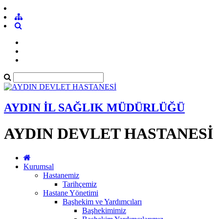
AYDIN İL SAĞLIK MÜDÜRLÜĞÜ
AYDIN DEVLET HASTANESİ
Kurumsal
Hastanemiz
Tarihçemiz
Hastane Yönetimi
Başhekim ve Yardımcıları
Başhekimimiz