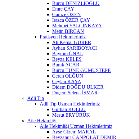
Burcu DENİZLİOĞLU
Emre ÇAY
Gamze ÖZEN
Irazca ÖZER ÇAY
Mehmet YALÇINKAYA
Metin BİRCAN
Pratisyen Hekimlerimiz
Ali Kemal GÜRER
Ayhan SARIBOYACI
Bayram ÜNAL
Beyza KELEŞ
Burak ACAR
Burcu TÜNE GÜMÜŞTEPE
Ceren OLĞUN
Ceylan KAYA
Didem DOĞDU ÜLKER
Duçem Selena İŞMAR
Adli Tıp
Adli Tıp Uzman Hekimlerimiz
Gürhan KOLLU
Mesut ERYÜRÜK
Aile Hekimliği
Aile Hekimliği Uzman Hekimlerimiz
Ayşe Gizem MARAL
Beyzanur CANPOLAT DEMİR