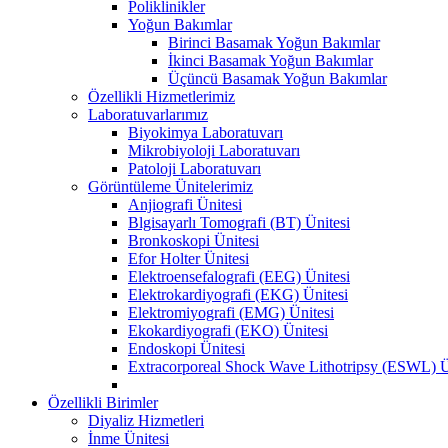
Poliklinikler
Yoğun Bakımlar
Birinci Basamak Yoğun Bakımlar
İkinci Basamak Yoğun Bakımlar
Üçüncü Basamak Yoğun Bakımlar
Özellikli Hizmetlerimiz
Laboratuvarlarımız
Biyokimya Laboratuvarı
Mikrobiyoloji Laboratuvarı
Patoloji Laboratuvarı
Görüntüleme Ünitelerimiz
Anjiografi Ünitesi
Blgisayarlı Tomografi (BT) Ünitesi
Bronkoskopi Ünitesi
Efor Holter Ünitesi
Elektroensefalografi (EEG) Ünitesi
Elektrokardiyografi (EKG) Ünitesi
Elektromiyografi (EMG) Ünitesi
Ekokardiyografi (EKO) Ünitesi
Endoskopi Ünitesi
Extracorporeal Shock Wave Lithotripsy (ESWL) Ü
Özellikli Birimler
Diyaliz Hizmetleri
İnme Ünitesi