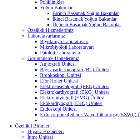
Poliklinikler
Yoğun Bakımlar
Birinci Basamak Yoğun Bakımlar
İkinci Basamak Yoğun Bakımlar
Üçüncü Basamak Yoğun Bakımlar
Özellikli Hizmetlerimiz
Laboratuvarlarımız
Biyokimya Laboratuvarı
Mikrobiyoloji Laboratuvarı
Patoloji Laboratuvarı
Görüntüleme Ünitelerimiz
Anjiografi Ünitesi
Blgisayarlı Tomografi (BT) Ünitesi
Bronkoskopi Ünitesi
Efor Holter Ünitesi
Elektroensefalografi (EEG) Ünitesi
Elektrokardiyografi (EKG) Ünitesi
Elektromiyografi (EMG) Ünitesi
Ekokardiyografi (EKO) Ünitesi
Endoskopi Ünitesi
Extracorporeal Shock Wave Lithotripsy (ESWL) Ü
Özellikli Birimler
Diyaliz Hizmetleri
İnme Ünitesi