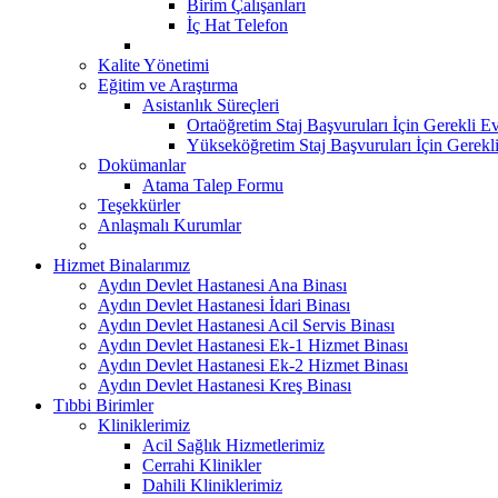
Birim Çalışanları
İç Hat Telefon
Kalite Yönetimi
Eğitim ve Araştırma
Asistanlık Süreçleri
Ortaöğretim Staj Başvuruları İçin Gerekli Ev
Yükseköğretim Staj Başvuruları İçin Gerekl
Dokümanlar
Atama Talep Formu
Teşekkürler
Anlaşmalı Kurumlar
Hizmet Binalarımız
Aydın Devlet Hastanesi Ana Binası
Aydın Devlet Hastanesi İdari Binası
Aydın Devlet Hastanesi Acil Servis Binası
Aydın Devlet Hastanesi Ek-1 Hizmet Binası
Aydın Devlet Hastanesi Ek-2 Hizmet Binası
Aydın Devlet Hastanesi Kreş Binası
Tıbbi Birimler
Kliniklerimiz
Acil Sağlık Hizmetlerimiz
Cerrahi Klinikler
Dahili Kliniklerimiz