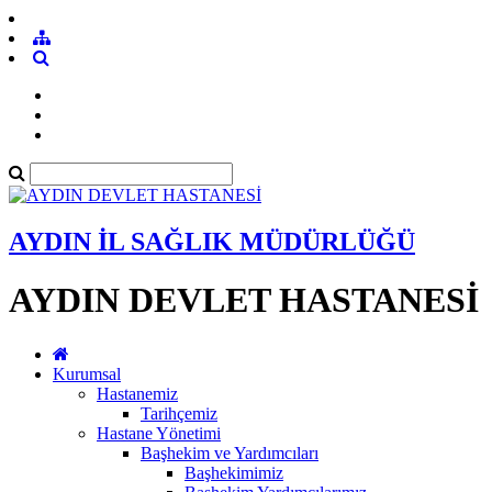
AYDIN İL SAĞLIK MÜDÜRLÜĞÜ
AYDIN DEVLET HASTANESİ
Kurumsal
Hastanemiz
Tarihçemiz
Hastane Yönetimi
Başhekim ve Yardımcıları
Başhekimimiz