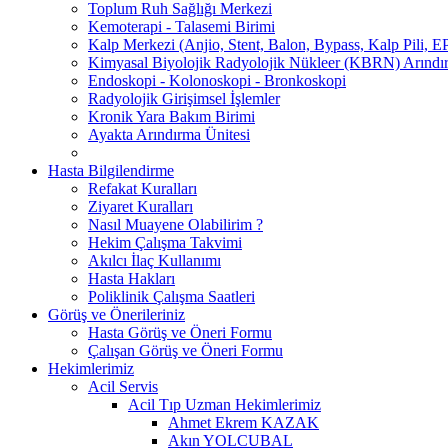
Toplum Ruh Sağlığı Merkezi
Kemoterapi - Talasemi Birimi
Kalp Merkezi (Anjio, Stent, Balon, Bypass, Kalp Pili, EP
Kimyasal Biyolojik Radyolojik Nükleer (KBRN) Arındır
Endoskopi - Kolonoskopi - Bronkoskopi
Radyolojik Girişimsel İşlemler
Kronik Yara Bakım Birimi
Ayakta Arındırma Ünitesi
Hasta Bilgilendirme
Refakat Kuralları
Ziyaret Kuralları
Nasıl Muayene Olabilirim ?
Hekim Çalışma Takvimi
Akılcı İlaç Kullanımı
Hasta Hakları
Poliklinik Çalışma Saatleri
Görüş ve Önerileriniz
Hasta Görüş ve Öneri Formu
Çalışan Görüş ve Öneri Formu
Hekimlerimiz
Acil Servis
Acil Tıp Uzman Hekimlerimiz
Ahmet Ekrem KAZAK
Akın YOLCUBAL