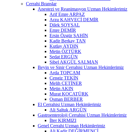
Cerrahi Branşlar
Anestezi ve Reanimasyon Uzman Hekimlerimiz
Arif Emre ARPAZ
Arzu KAHVECİ DEMİR
Dilek SOYSAL
Emre DEMİR
Ersin Özgür ŞAHİN
Kadir Berkay TAN
Kutlay AYDIN
Metin ÖZTÜRK
Sedat ERGÜN
Sibel AKGÜL SALMAN
Beyin ve Sinir Cerrahisi Uzman Hekimlerimiz
Arda TOPÇAM
Cengiz TEKİN
Melih ÇETİNER
Metin AKIN
Murat KOCATÜRK
Osman BERBER
El Cerrahisi Uzman Hekimlerimiz
Ali Saltuk ARGÜN
Gastroenteroloji Cerrahisi Uzman Hekimlerimiz
İlter KIRMIZI
Genel Cerrahi Uzman Hekimlerimiz
Ali Kadir DEĞİRMENCİ