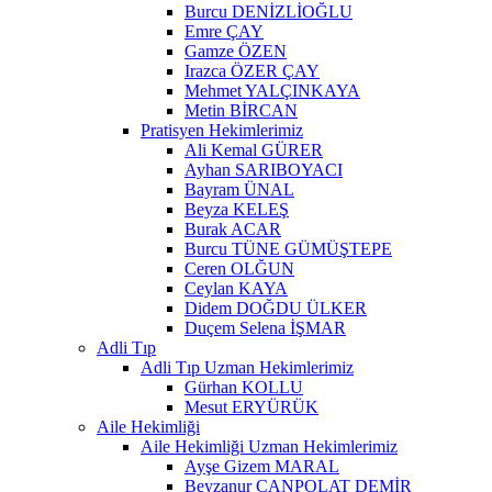
Burcu DENİZLİOĞLU
Emre ÇAY
Gamze ÖZEN
Irazca ÖZER ÇAY
Mehmet YALÇINKAYA
Metin BİRCAN
Pratisyen Hekimlerimiz
Ali Kemal GÜRER
Ayhan SARIBOYACI
Bayram ÜNAL
Beyza KELEŞ
Burak ACAR
Burcu TÜNE GÜMÜŞTEPE
Ceren OLĞUN
Ceylan KAYA
Didem DOĞDU ÜLKER
Duçem Selena İŞMAR
Adli Tıp
Adli Tıp Uzman Hekimlerimiz
Gürhan KOLLU
Mesut ERYÜRÜK
Aile Hekimliği
Aile Hekimliği Uzman Hekimlerimiz
Ayşe Gizem MARAL
Beyzanur CANPOLAT DEMİR