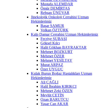
Mustafa ALEMDAR
Ömür DEMİRTAŞ
Rehşan ÜNÜVAR
Jinekolojik Onkoloji Cerrahisi Uzman
Hekimlerimiz
Başar SAMUR
Volkan ÖZTÜRK
Kalp Damar Cerrahisi Uzman Hekimlerimiz
Fecriye SUBAŞI
Göksel Kılcı
Halit Gökhan BAYRAKTAR
Mehmet BOZKURT
Mehmet ÖZER
Mehmet YEŞİLTAY
Murat ARPAZ
Özer UYGUÇ
Kulak Burun Boğaz Hastalıkları Uzman
Hekimlerimiz
Ali ÇAĞLI
Halil İbrahim KIRIKÇI
Mehmet Zeki ÖZEN
Mevlüt ÇETİN
Ozan BARUTÇU
Yaşar Can AKAR