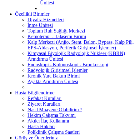
Ünitesi
Özellikli Birimler
Diyaliz Hizmetleri
İnme Ünitesi
Toplum Ruh Sağlığı Merkezi
Kemoterapi - Talasemi Birimi
Kalp Merkezi (Anjio, Stent, Balon, Bypass, Kalp Pili,
EPS-Ablasyon, Periferik Girişimsel İşlemler)
Kimyasal Biyolojik Radyolojik Nükleer (KBRN)
Arındırma Ünitesi
Endoskopi - Kolonoskopi - Bronkoskopi
Radyolojik Girişimsel İşlemler
Kronik Yara Bakım Birimi
Ayakta Arındırma Ünitesi
Hasta Bilgilendirme
Refakat Kuralları
Ziyaret Kuralları
Nasıl Muayene Olabilirim ?
Hekim Çalışma Takvimi
Akılcı İlaç Kullanımı
Hasta Hakları
Poliklinik Çalışma Saatleri
Görüş ve Önerileriniz