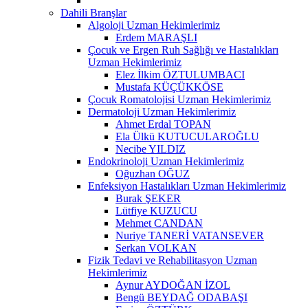
Dahili Branşlar
Algoloji Uzman Hekimlerimiz
Erdem MARAŞLI
Çocuk ve Ergen Ruh Sağlığı ve Hastalıkları
Uzman Hekimlerimiz
Elez İlkim ÖZTULUMBACI
Mustafa KÜÇÜKKÖSE
Çocuk Romatolojisi Uzman Hekimlerimiz
Dermatoloji Uzman Hekimlerimiz
Ahmet Erdal TOPAN
Ela Ülkü KUTUCULAROĞLU
Necibe YILDIZ
Endokrinoloji Uzman Hekimlerimiz
Oğuzhan OĞUZ
Enfeksiyon Hastalıkları Uzman Hekimlerimiz
Burak ŞEKER
Lütfiye KUZUCU
Mehmet CANDAN
Nuriye TANERİ VATANSEVER
Serkan VOLKAN
Fizik Tedavi ve Rehabilitasyon Uzman
Hekimlerimiz
Aynur AYDOĞAN İZOL
Bengü BEYDAĞ ODABAŞI