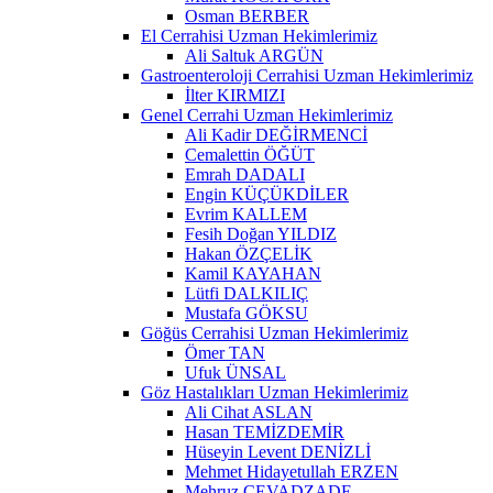
Osman BERBER
El Cerrahisi Uzman Hekimlerimiz
Ali Saltuk ARGÜN
Gastroenteroloji Cerrahisi Uzman Hekimlerimiz
İlter KIRMIZI
Genel Cerrahi Uzman Hekimlerimiz
Ali Kadir DEĞİRMENCİ
Cemalettin ÖĞÜT
Emrah DADALI
Engin KÜÇÜKDİLER
Evrim KALLEM
Fesih Doğan YILDIZ
Hakan ÖZÇELİK
Kamil KAYAHAN
Lütfi DALKILIÇ
Mustafa GÖKSU
Göğüs Cerrahisi Uzman Hekimlerimiz
Ömer TAN
Ufuk ÜNSAL
Göz Hastalıkları Uzman Hekimlerimiz
Ali Cihat ASLAN
Hasan TEMİZDEMİR
Hüseyin Levent DENİZLİ
Mehmet Hidayetullah ERZEN
Mehruz CEVADZADE