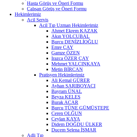
Hasta Görüş ve Öneri Formu
Çalışan Görüş ve Öneri Formu
Hekimlerimiz
Acil Servis
Acil Tıp Uzman Hekimlerimiz
Ahmet Ekrem KAZAK
Akın YOLCUBAL
Burcu DENİZLİOĞLU
Emre ÇAY
Gamze ÖZEN
Irazca ÖZER ÇAY
Mehmet YALÇINKAYA
Metin BİRCAN
Pratisyen Hekimlerimiz
Ali Kemal GÜRER
Ayhan SARIBOYACI
Bayram ÜNAL
Beyza KELEŞ
Burak ACAR
Burcu TÜNE GÜMÜŞTEPE
Ceren OLĞUN
Ceylan KAYA
Didem DOĞDU ÜLKER
Duçem Selena İŞMAR
Adli Tıp