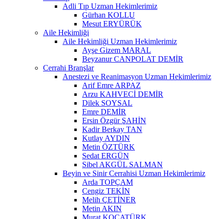
Adli Tıp Uzman Hekimlerimiz
Gürhan KOLLU
Mesut ERYÜRÜK
Aile Hekimliği
Aile Hekimliği Uzman Hekimlerimiz
Ayşe Gizem MARAL
Beyzanur CANPOLAT DEMİR
Cerrahi Branşlar
Anestezi ve Reanimasyon Uzman Hekimlerimiz
Arif Emre ARPAZ
Arzu KAHVECİ DEMİR
Dilek SOYSAL
Emre DEMİR
Ersin Özgür ŞAHİN
Kadir Berkay TAN
Kutlay AYDIN
Metin ÖZTÜRK
Sedat ERGÜN
Sibel AKGÜL SALMAN
Beyin ve Sinir Cerrahisi Uzman Hekimlerimiz
Arda TOPÇAM
Cengiz TEKİN
Melih ÇETİNER
Metin AKIN
Murat KOCATÜRK