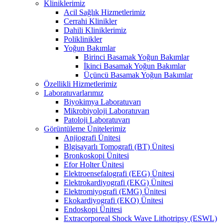
Kliniklerimiz
Acil Sağlık Hizmetlerimiz
Cerrahi Klinikler
Dahili Kliniklerimiz
Poliklinikler
Yoğun Bakımlar
Birinci Basamak Yoğun Bakımlar
İkinci Basamak Yoğun Bakımlar
Üçüncü Basamak Yoğun Bakımlar
Özellikli Hizmetlerimiz
Laboratuvarlarımız
Biyokimya Laboratuvarı
Mikrobiyoloji Laboratuvarı
Patoloji Laboratuvarı
Görüntüleme Ünitelerimiz
Anjiografi Ünitesi
Blgisayarlı Tomografi (BT) Ünitesi
Bronkoskopi Ünitesi
Efor Holter Ünitesi
Elektroensefalografi (EEG) Ünitesi
Elektrokardiyografi (EKG) Ünitesi
Elektromiyografi (EMG) Ünitesi
Ekokardiyografi (EKO) Ünitesi
Endoskopi Ünitesi
Extracorporeal Shock Wave Lithotripsy (ESWL)