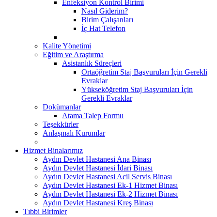
Enfeksiyon Kontrol Birimi
Nasıl Giderim?
Birim Çalışanları
İç Hat Telefon
Kalite Yönetimi
Eğitim ve Araştırma
Asistanlık Süreçleri
Ortaöğretim Staj Başvuruları İçin Gerekli
Evraklar
Yükseköğretim Staj Başvuruları İçin
Gerekli Evraklar
Dokümanlar
Atama Talep Formu
Teşekkürler
Anlaşmalı Kurumlar
Hizmet Binalarımız
Aydın Devlet Hastanesi Ana Binası
Aydın Devlet Hastanesi İdari Binası
Aydın Devlet Hastanesi Acil Servis Binası
Aydın Devlet Hastanesi Ek-1 Hizmet Binası
Aydın Devlet Hastanesi Ek-2 Hizmet Binası
Aydın Devlet Hastanesi Kreş Binası
Tıbbi Birimler