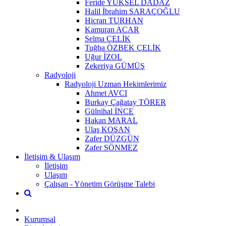
Feride YÜKSEL DADAZ
Halil İbrahim SARAÇOĞLU
Hicran TURHAN
Kamuran ACAR
Selma ÇELİK
Tuğba ÖZBEK ÇELİK
Uğur İZOL
Zekeriya GÜMÜŞ
Radyoloji
Radyoloji Uzman Hekimlerimiz
Ahmet AVCI
Burkay Çağatay TÖRER
Gülnihal İNCE
Hakan MARAL
Ulaş KOŞAN
Zafer DÜZGÜN
Zafer SÖNMEZ
İletişim & Ulaşım
İletişim
Ulaşım
Çalışan - Yönetim Görüşme Talebi
Kurumsal