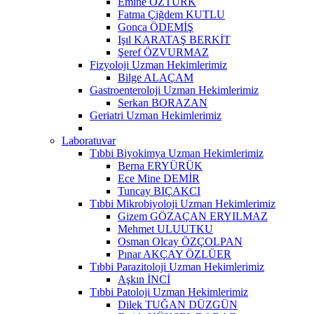
Emine ÖZTÜRK
Fatma Çiğdem KUTLU
Gonca ÖDEMİŞ
Işıl KARATAŞ BERKİT
Şeref ÖZVURMAZ
Fizyoloji Uzman Hekimlerimiz
Bilge ALAÇAM
Gastroenteroloji Uzman Hekimlerimiz
Serkan BORAZAN
Geriatri Uzman Hekimlerimiz
Laboratuvar
Tıbbi Biyokimya Uzman Hekimlerimiz
Berna ERYÜRÜK
Ece Mine DEMİR
Tuncay BIÇAKCI
Tıbbi Mikrobiyoloji Uzman Hekimlerimiz
Gizem GÖZAÇAN ERYILMAZ
Mehmet ULUUTKU
Osman Olcay ÖZÇOLPAN
Pınar AKÇAY ÖZLÜER
Tıbbi Parazitoloji Uzman Hekimlerimiz
Aşkın İNCİ
Tıbbi Patoloji Uzman Hekimlerimiz
Dilek TUĞAN DÜZGÜN