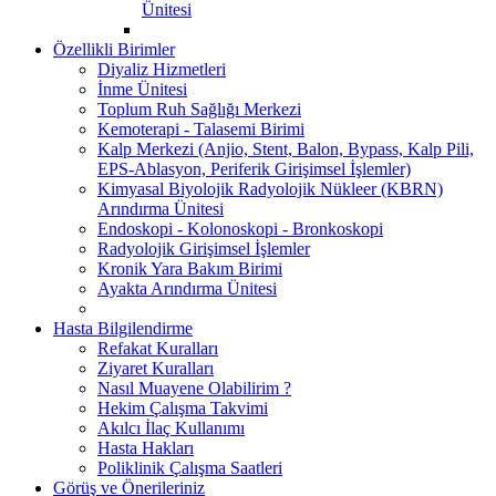
Ünitesi
Özellikli Birimler
Diyaliz Hizmetleri
İnme Ünitesi
Toplum Ruh Sağlığı Merkezi
Kemoterapi - Talasemi Birimi
Kalp Merkezi (Anjio, Stent, Balon, Bypass, Kalp Pili,
EPS-Ablasyon, Periferik Girişimsel İşlemler)
Kimyasal Biyolojik Radyolojik Nükleer (KBRN)
Arındırma Ünitesi
Endoskopi - Kolonoskopi - Bronkoskopi
Radyolojik Girişimsel İşlemler
Kronik Yara Bakım Birimi
Ayakta Arındırma Ünitesi
Hasta Bilgilendirme
Refakat Kuralları
Ziyaret Kuralları
Nasıl Muayene Olabilirim ?
Hekim Çalışma Takvimi
Akılcı İlaç Kullanımı
Hasta Hakları
Poliklinik Çalışma Saatleri
Görüş ve Önerileriniz