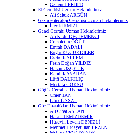
Osman BERBER
El Cerrahisi Uzman Hekimlerimiz
Ali Saltuk ARGÜN
Gastroenteroloji Cerrahisi Uzman Hekimlerimiz
İlter KIRMIZI
Genel Cerrahi Uzman Hekimlerimiz
Ali Kadir DEĞİRMENCİ
Cemalettin ÖĞÜT
Emrah DADALI
Engin KÜÇÜKDİLER
Evrim KALLEM
Fesih Doğan YILDIZ
Hakan ÖZÇELİK
Kamil KAYAHAN
Lütfi DALKILIÇ
Mustafa GÖKSU
Göğüs Cerrahisi Uzman Hekimlerimiz
Ömer TAN
Ufuk ÜNSAL
Göz Hastalıkları Uzman Hekimlerimiz
Ali Cihat ASLAN
Hasan TEMİZDEMİR
Hüseyin Levent DENİZLİ
Mehmet Hidayetullah ERZEN
Mehruz CEVADZADE