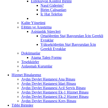
Enfeksiyon Kontrol Birimi
Nasıl Giderim?
Birim Çalışanları
İç Hat Telefon
Kalite Yönetimi
Eğitim ve Araştırma
Asistanlık Süreçleri
Ortaöğretim Staj Başvuruları İçin Gerekli
Evraklar
Yükseköğretim Staj Başvuruları İçin
Gerekli Evraklar
Dokümanlar
Atama Talep Formu
Teşekkürler
Anlaşmalı Kurumlar
Hizmet Binalarımız
Aydın Devlet Hastanesi Ana Binası
Aydın Devlet Hastanesi İdari Binası
Aydın Devlet Hastanesi Acil Servis Binası
Aydın Devlet Hastanesi Ek-1 Hizmet Binası
Aydın Devlet Hastanesi Ek-2 Hizmet Binası
Aydın Devlet Hastanesi Kreş Binası
Tıbbi Birimler