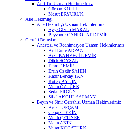
Adli Tıp Uzman Hekimlerimiz
Gürhan KOLLU
Mesut ERYÜRÜK
Aile Hekimliği
Aile Hekimliği Uzman Hekimlerimiz
Ayşe Gizem MARAL
Beyzanur CANPOLAT DEMİR
Cerrahi Branşlar
Anestezi ve Reanimasyon Uzman Hekimlerimiz
Arif Emre ARPAZ
Arzu KAHVECİ DEMİR
Dilek SOYSAL
Emre DEMİR
Ersin Özgür ŞAHİN
Kadir Berkay TAN
Kutlay AYDIN
Metin ÖZTÜRK
Sedat ERGÜN
Sibel AKGÜL SALMAN
Beyin ve Sinir Cerrahisi Uzman Hekimlerimiz
Arda TOPÇAM
Cengiz TEKİN
Melih ÇETİNER
Metin AKIN
Murat KOCATÜRK