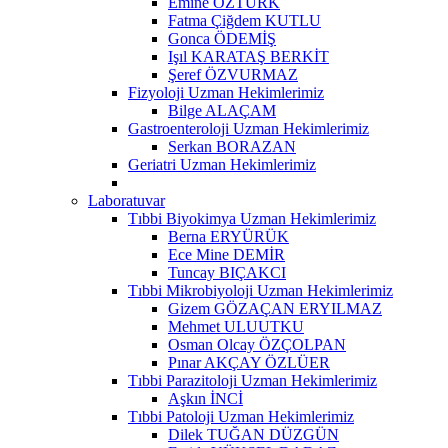
Emine ÖZTÜRK
Fatma Çiğdem KUTLU
Gonca ÖDEMİŞ
Işıl KARATAŞ BERKİT
Şeref ÖZVURMAZ
Fizyoloji Uzman Hekimlerimiz
Bilge ALAÇAM
Gastroenteroloji Uzman Hekimlerimiz
Serkan BORAZAN
Geriatri Uzman Hekimlerimiz
Laboratuvar
Tıbbi Biyokimya Uzman Hekimlerimiz
Berna ERYÜRÜK
Ece Mine DEMİR
Tuncay BIÇAKCI
Tıbbi Mikrobiyoloji Uzman Hekimlerimiz
Gizem GÖZAÇAN ERYILMAZ
Mehmet ULUUTKU
Osman Olcay ÖZÇOLPAN
Pınar AKÇAY ÖZLÜER
Tıbbi Parazitoloji Uzman Hekimlerimiz
Aşkın İNCİ
Tıbbi Patoloji Uzman Hekimlerimiz
Dilek TUĞAN DÜZGÜN