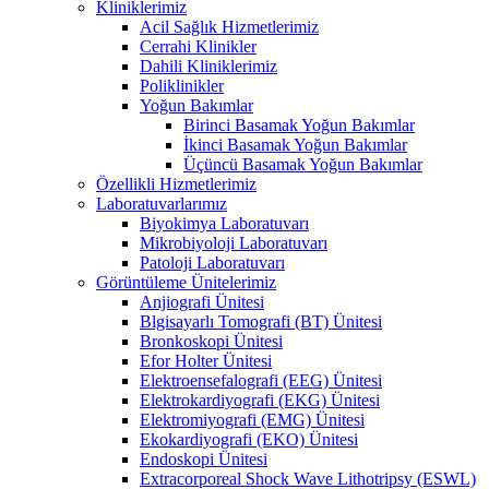
Kliniklerimiz
Acil Sağlık Hizmetlerimiz
Cerrahi Klinikler
Dahili Kliniklerimiz
Poliklinikler
Yoğun Bakımlar
Birinci Basamak Yoğun Bakımlar
İkinci Basamak Yoğun Bakımlar
Üçüncü Basamak Yoğun Bakımlar
Özellikli Hizmetlerimiz
Laboratuvarlarımız
Biyokimya Laboratuvarı
Mikrobiyoloji Laboratuvarı
Patoloji Laboratuvarı
Görüntüleme Ünitelerimiz
Anjiografi Ünitesi
Blgisayarlı Tomografi (BT) Ünitesi
Bronkoskopi Ünitesi
Efor Holter Ünitesi
Elektroensefalografi (EEG) Ünitesi
Elektrokardiyografi (EKG) Ünitesi
Elektromiyografi (EMG) Ünitesi
Ekokardiyografi (EKO) Ünitesi
Endoskopi Ünitesi
Extracorporeal Shock Wave Lithotripsy (ESWL)