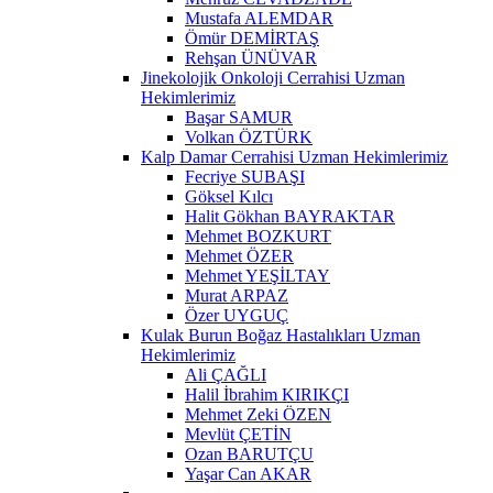
Mustafa ALEMDAR
Ömür DEMİRTAŞ
Rehşan ÜNÜVAR
Jinekolojik Onkoloji Cerrahisi Uzman
Hekimlerimiz
Başar SAMUR
Volkan ÖZTÜRK
Kalp Damar Cerrahisi Uzman Hekimlerimiz
Fecriye SUBAŞI
Göksel Kılcı
Halit Gökhan BAYRAKTAR
Mehmet BOZKURT
Mehmet ÖZER
Mehmet YEŞİLTAY
Murat ARPAZ
Özer UYGUÇ
Kulak Burun Boğaz Hastalıkları Uzman
Hekimlerimiz
Ali ÇAĞLI
Halil İbrahim KIRIKÇI
Mehmet Zeki ÖZEN
Mevlüt ÇETİN
Ozan BARUTÇU
Yaşar Can AKAR