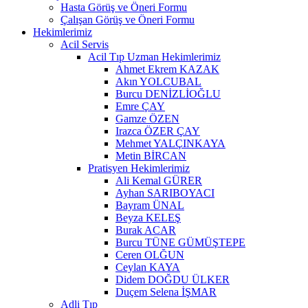
Hasta Görüş ve Öneri Formu
Çalışan Görüş ve Öneri Formu
Hekimlerimiz
Acil Servis
Acil Tıp Uzman Hekimlerimiz
Ahmet Ekrem KAZAK
Akın YOLCUBAL
Burcu DENİZLİOĞLU
Emre ÇAY
Gamze ÖZEN
Irazca ÖZER ÇAY
Mehmet YALÇINKAYA
Metin BİRCAN
Pratisyen Hekimlerimiz
Ali Kemal GÜRER
Ayhan SARIBOYACI
Bayram ÜNAL
Beyza KELEŞ
Burak ACAR
Burcu TÜNE GÜMÜŞTEPE
Ceren OLĞUN
Ceylan KAYA
Didem DOĞDU ÜLKER
Duçem Selena İŞMAR
Adli Tıp