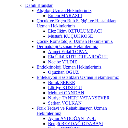
Dahili Branşlar
Algoloji Uzman Hekimlerimiz
Erdem MARAŞLI
Çocuk ve Ergen Ruh Sağlığı ve Hastalıkları
Uzman Hekimlerimiz
Elez İlkim ÖZTULUMBACI
Mustafa KÜÇÜKKÖSE
Çocuk Romatolojisi Uzman Hekimlerimiz
Dermatoloji Uzman Hekimlerimiz
Ahmet Erdal TOPAN
Ela Ülkü KUTUCULAROĞLU
Necibe YILDIZ
Endokrinoloji Uzman Hekimlerimiz
Oğuzhan OĞUZ
Enfeksiyon Hastalıkları Uzman Hekimlerimiz
Burak ŞEKER
Lütfiye KUZUCU
Mehmet CANDAN
Nuriye TANERİ VATANSEVER
Serkan VOLKAN
Fizik Tedavi ve Rehabilitasyon Uzman
Hekimlerimiz
Aynur AYDOĞAN İZOL
Bengü BEYDAĞ ODABAŞI