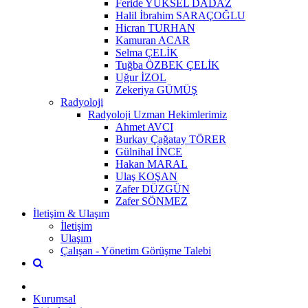
Feride YÜKSEL DADAZ
Halil İbrahim SARAÇOĞLU
Hicran TURHAN
Kamuran ACAR
Selma ÇELİK
Tuğba ÖZBEK ÇELİK
Uğur İZOL
Zekeriya GÜMÜŞ
Radyoloji
Radyoloji Uzman Hekimlerimiz
Ahmet AVCI
Burkay Çağatay TÖRER
Gülnihal İNCE
Hakan MARAL
Ulaş KOŞAN
Zafer DÜZGÜN
Zafer SÖNMEZ
İletişim & Ulaşım
İletişim
Ulaşım
Çalışan - Yönetim Görüşme Talebi
Kurumsal