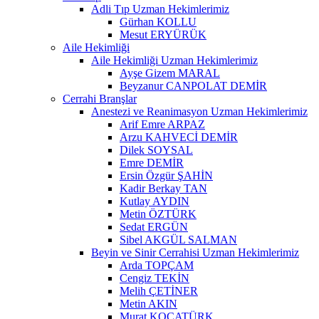
Adli Tıp Uzman Hekimlerimiz
Gürhan KOLLU
Mesut ERYÜRÜK
Aile Hekimliği
Aile Hekimliği Uzman Hekimlerimiz
Ayşe Gizem MARAL
Beyzanur CANPOLAT DEMİR
Cerrahi Branşlar
Anestezi ve Reanimasyon Uzman Hekimlerimiz
Arif Emre ARPAZ
Arzu KAHVECİ DEMİR
Dilek SOYSAL
Emre DEMİR
Ersin Özgür ŞAHİN
Kadir Berkay TAN
Kutlay AYDIN
Metin ÖZTÜRK
Sedat ERGÜN
Sibel AKGÜL SALMAN
Beyin ve Sinir Cerrahisi Uzman Hekimlerimiz
Arda TOPÇAM
Cengiz TEKİN
Melih ÇETİNER
Metin AKIN
Murat KOCATÜRK