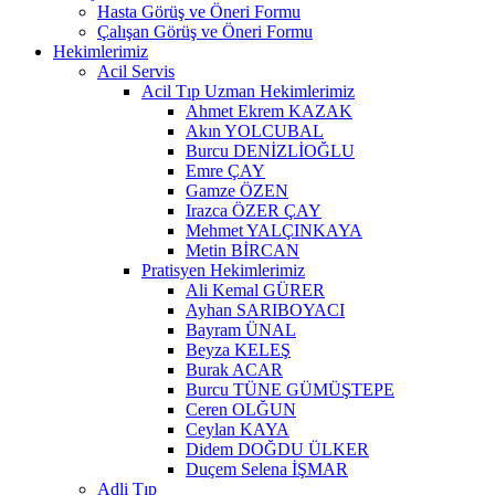
Hasta Görüş ve Öneri Formu
Çalışan Görüş ve Öneri Formu
Hekimlerimiz
Acil Servis
Acil Tıp Uzman Hekimlerimiz
Ahmet Ekrem KAZAK
Akın YOLCUBAL
Burcu DENİZLİOĞLU
Emre ÇAY
Gamze ÖZEN
Irazca ÖZER ÇAY
Mehmet YALÇINKAYA
Metin BİRCAN
Pratisyen Hekimlerimiz
Ali Kemal GÜRER
Ayhan SARIBOYACI
Bayram ÜNAL
Beyza KELEŞ
Burak ACAR
Burcu TÜNE GÜMÜŞTEPE
Ceren OLĞUN
Ceylan KAYA
Didem DOĞDU ÜLKER
Duçem Selena İŞMAR
Adli Tıp