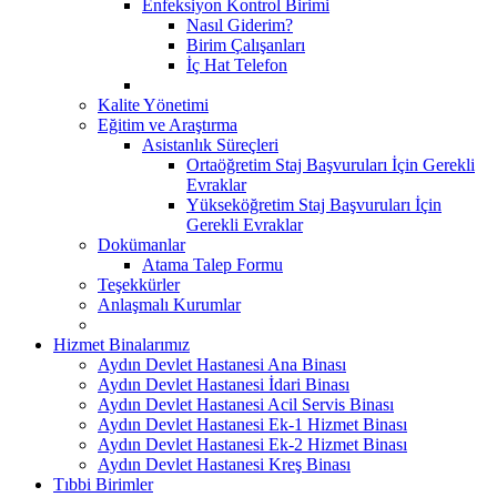
Enfeksiyon Kontrol Birimi
Nasıl Giderim?
Birim Çalışanları
İç Hat Telefon
Kalite Yönetimi
Eğitim ve Araştırma
Asistanlık Süreçleri
Ortaöğretim Staj Başvuruları İçin Gerekli
Evraklar
Yükseköğretim Staj Başvuruları İçin
Gerekli Evraklar
Dokümanlar
Atama Talep Formu
Teşekkürler
Anlaşmalı Kurumlar
Hizmet Binalarımız
Aydın Devlet Hastanesi Ana Binası
Aydın Devlet Hastanesi İdari Binası
Aydın Devlet Hastanesi Acil Servis Binası
Aydın Devlet Hastanesi Ek-1 Hizmet Binası
Aydın Devlet Hastanesi Ek-2 Hizmet Binası
Aydın Devlet Hastanesi Kreş Binası
Tıbbi Birimler