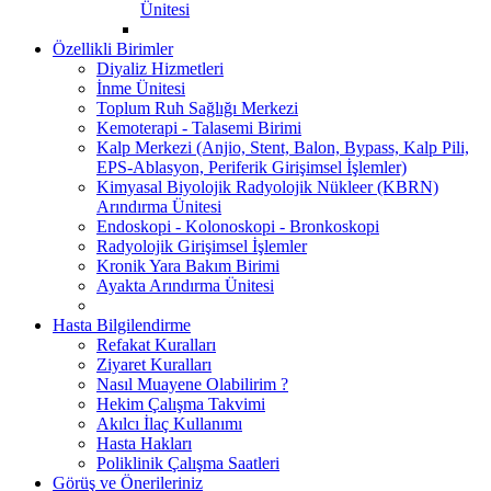
Ünitesi
Özellikli Birimler
Diyaliz Hizmetleri
İnme Ünitesi
Toplum Ruh Sağlığı Merkezi
Kemoterapi - Talasemi Birimi
Kalp Merkezi (Anjio, Stent, Balon, Bypass, Kalp Pili,
EPS-Ablasyon, Periferik Girişimsel İşlemler)
Kimyasal Biyolojik Radyolojik Nükleer (KBRN)
Arındırma Ünitesi
Endoskopi - Kolonoskopi - Bronkoskopi
Radyolojik Girişimsel İşlemler
Kronik Yara Bakım Birimi
Ayakta Arındırma Ünitesi
Hasta Bilgilendirme
Refakat Kuralları
Ziyaret Kuralları
Nasıl Muayene Olabilirim ?
Hekim Çalışma Takvimi
Akılcı İlaç Kullanımı
Hasta Hakları
Poliklinik Çalışma Saatleri
Görüş ve Önerileriniz