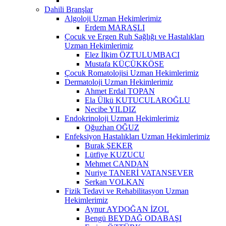
Dahili Branşlar
Algoloji Uzman Hekimlerimiz
Erdem MARAŞLI
Çocuk ve Ergen Ruh Sağlığı ve Hastalıkları
Uzman Hekimlerimiz
Elez İlkim ÖZTULUMBACI
Mustafa KÜÇÜKKÖSE
Çocuk Romatolojisi Uzman Hekimlerimiz
Dermatoloji Uzman Hekimlerimiz
Ahmet Erdal TOPAN
Ela Ülkü KUTUCULAROĞLU
Necibe YILDIZ
Endokrinoloji Uzman Hekimlerimiz
Oğuzhan OĞUZ
Enfeksiyon Hastalıkları Uzman Hekimlerimiz
Burak ŞEKER
Lütfiye KUZUCU
Mehmet CANDAN
Nuriye TANERİ VATANSEVER
Serkan VOLKAN
Fizik Tedavi ve Rehabilitasyon Uzman
Hekimlerimiz
Aynur AYDOĞAN İZOL
Bengü BEYDAĞ ODABAŞI