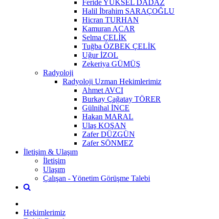
Feride YÜKSEL DADAZ
Halil İbrahim SARAÇOĞLU
Hicran TURHAN
Kamuran ACAR
Selma ÇELİK
Tuğba ÖZBEK ÇELİK
Uğur İZOL
Zekeriya GÜMÜŞ
Radyoloji
Radyoloji Uzman Hekimlerimiz
Ahmet AVCI
Burkay Çağatay TÖRER
Gülnihal İNCE
Hakan MARAL
Ulaş KOŞAN
Zafer DÜZGÜN
Zafer SÖNMEZ
İletişim & Ulaşım
İletişim
Ulaşım
Çalışan - Yönetim Görüşme Talebi
Hekimlerimiz