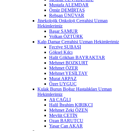
Mustafa ALEMDAR
Ömür DEMİRTAŞ
Rehşan ÜNÜVAR
Jinekolojik Onkoloji Cerrahisi Uzman
Hekimlerimiz
Başar SAMUR
Volkan ÖZTÜRK
Kalp Damar Cerrahisi Uzman Hekimlerimiz
Fecriye SUBAŞI
Göksel Kılcı
Halit Gökhan BAYRAKTAR
Mehmet BOZKURT
Mehmet ÖZER
Mehmet YEŞİLTAY
Murat ARPAZ
Özer UYGUÇ
Kulak Burun Boğaz Hastalıkları Uzman
Hekimlerimiz
Ali ÇAĞLI
Halil İbrahim KIRIKÇI
Mehmet Zeki ÖZEN
Mevlüt ÇETİN
Ozan BARUTÇU
Yaşar Can AKAR