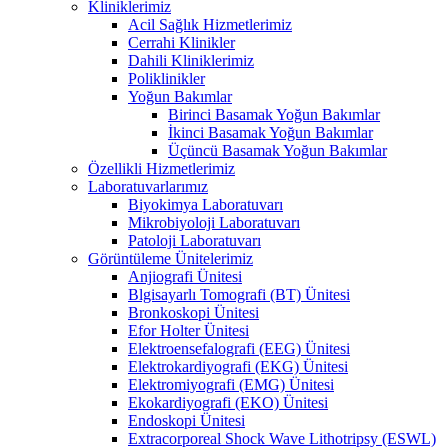
Kliniklerimiz
Acil Sağlık Hizmetlerimiz
Cerrahi Klinikler
Dahili Kliniklerimiz
Poliklinikler
Yoğun Bakımlar
Birinci Basamak Yoğun Bakımlar
İkinci Basamak Yoğun Bakımlar
Üçüncü Basamak Yoğun Bakımlar
Özellikli Hizmetlerimiz
Laboratuvarlarımız
Biyokimya Laboratuvarı
Mikrobiyoloji Laboratuvarı
Patoloji Laboratuvarı
Görüntüleme Ünitelerimiz
Anjiografi Ünitesi
Blgisayarlı Tomografi (BT) Ünitesi
Bronkoskopi Ünitesi
Efor Holter Ünitesi
Elektroensefalografi (EEG) Ünitesi
Elektrokardiyografi (EKG) Ünitesi
Elektromiyografi (EMG) Ünitesi
Ekokardiyografi (EKO) Ünitesi
Endoskopi Ünitesi
Extracorporeal Shock Wave Lithotripsy (ESWL)