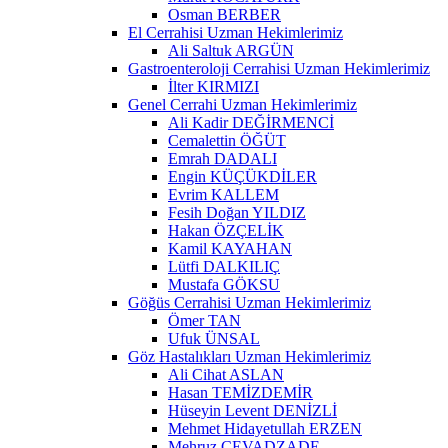
Osman BERBER
El Cerrahisi Uzman Hekimlerimiz
Ali Saltuk ARGÜN
Gastroenteroloji Cerrahisi Uzman Hekimlerimiz
İlter KIRMIZI
Genel Cerrahi Uzman Hekimlerimiz
Ali Kadir DEĞİRMENCİ
Cemalettin ÖĞÜT
Emrah DADALI
Engin KÜÇÜKDİLER
Evrim KALLEM
Fesih Doğan YILDIZ
Hakan ÖZÇELİK
Kamil KAYAHAN
Lütfi DALKILIÇ
Mustafa GÖKSU
Göğüs Cerrahisi Uzman Hekimlerimiz
Ömer TAN
Ufuk ÜNSAL
Göz Hastalıkları Uzman Hekimlerimiz
Ali Cihat ASLAN
Hasan TEMİZDEMİR
Hüseyin Levent DENİZLİ
Mehmet Hidayetullah ERZEN
Mehruz CEVADZADE