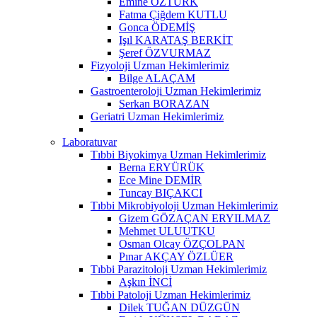
Emine ÖZTÜRK
Fatma Çiğdem KUTLU
Gonca ÖDEMİŞ
Işıl KARATAŞ BERKİT
Şeref ÖZVURMAZ
Fizyoloji Uzman Hekimlerimiz
Bilge ALAÇAM
Gastroenteroloji Uzman Hekimlerimiz
Serkan BORAZAN
Geriatri Uzman Hekimlerimiz
Laboratuvar
Tıbbi Biyokimya Uzman Hekimlerimiz
Berna ERYÜRÜK
Ece Mine DEMİR
Tuncay BIÇAKCI
Tıbbi Mikrobiyoloji Uzman Hekimlerimiz
Gizem GÖZAÇAN ERYILMAZ
Mehmet ULUUTKU
Osman Olcay ÖZÇOLPAN
Pınar AKÇAY ÖZLÜER
Tıbbi Parazitoloji Uzman Hekimlerimiz
Aşkın İNCİ
Tıbbi Patoloji Uzman Hekimlerimiz
Dilek TUĞAN DÜZGÜN