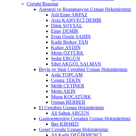
Cerrahi Branşlar
Anestezi ve Reanimasyon Uzman Hekimlerimiz
Arif Emre ARPAZ
Arzu KAHVECİ DEMİR
Dilek SOYSAL
Emre DEMİR
Ersin Özgür ŞAHİN
Kadir Berkay TAN
Kutlay AYDIN
Metin ÖZTÜRK
Sedat ERGÜN
Sibel AKGÜL SALMAN
Beyin ve Sinir Cerrahisi Uzman Hekimlerimiz
Arda TOPÇAM
Cengiz TEKİN
Melih ÇETİNER
Metin AKIN
Murat KOCATÜRK
Osman BERBER
El Cerrahisi Uzman Hekimlerimiz
Ali Saltuk ARGÜN
Gastroenteroloji Cerrahisi Uzman Hekimlerimiz
İlter KIRMIZI
Genel Cerrahi Uzman Hekimlerimiz
Ali Kadir DEĞİRMENCİ