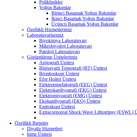
Poliklinikler
Yoğun Bakımlar
Birinci Basamak Yoğun Bakımlar
İkinci Basamak Yoğun Bakımlar
Üçüncü Basamak Yoğun Bakımlar
Özellikli Hizmetlerimiz
Laboratuvarlarımız
Biyokimya Laboratuvarı
Mikrobiyoloji Laboratuvarı
Patoloji Laboratuvarı
Görüntüleme Ünitelerimiz
Anjiografi Ünitesi
Blgisayarlı Tomografi (BT) Ünitesi
Bronkoskopi Ünitesi
Efor Holter Ünitesi
Elektroensefalografi (EEG) Ünitesi
Elektrokardiyografi (EKG) Ünitesi
Elektromiyografi (EMG) Ünitesi
Ekokardiyografi (EKO) Ünitesi
Endoskopi Ünitesi
Extracorporeal Shock Wave Lithotripsy (ESWL) Ü
Özellikli Birimler
Diyaliz Hizmetleri
İnme Ünitesi