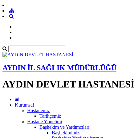
AYDIN İL SAĞLIK MÜDÜRLÜĞÜ
AYDIN DEVLET HASTANESİ
Kurumsal
Hastanemiz
Tarihçemiz
Hastane Yönetimi
Başhekim ve Yardımcıları
Başhekimimiz