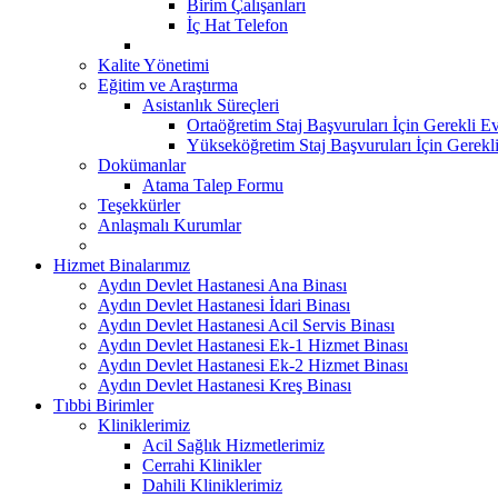
Birim Çalışanları
İç Hat Telefon
Kalite Yönetimi
Eğitim ve Araştırma
Asistanlık Süreçleri
Ortaöğretim Staj Başvuruları İçin Gerekli Ev
Yükseköğretim Staj Başvuruları İçin Gerekl
Dokümanlar
Atama Talep Formu
Teşekkürler
Anlaşmalı Kurumlar
Hizmet Binalarımız
Aydın Devlet Hastanesi Ana Binası
Aydın Devlet Hastanesi İdari Binası
Aydın Devlet Hastanesi Acil Servis Binası
Aydın Devlet Hastanesi Ek-1 Hizmet Binası
Aydın Devlet Hastanesi Ek-2 Hizmet Binası
Aydın Devlet Hastanesi Kreş Binası
Tıbbi Birimler
Kliniklerimiz
Acil Sağlık Hizmetlerimiz
Cerrahi Klinikler
Dahili Kliniklerimiz