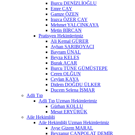
Burcu DENİZLİOĞLU
Emre ÇAY
Gamze ÖZEN
Irazca ÖZER ÇAY
Mehmet YALÇINKAYA
Metin BİRCAN
Pratisyen Hekimlerimiz
Ali Kemal GÜRER
Ayhan SARIBOYACI
Bayram ÜNAL
Beyza KELEŞ
Burak ACAR
Burcu TÜNE GÜMÜŞTEPE
Ceren OLĞUN
Ceylan KAYA
Didem DOĞDU ÜLKER
Duçem Selena İŞMAR
Adli Tıp
Adli Tıp Uzman Hekimlerimiz
Gürhan KOLLU
Mesut ERYÜRÜK
Aile Hekimliği
Aile Hekimliği Uzman Hekimlerimiz
Ayşe Gizem MARAL
Beyzanur CANPOLAT DEMİR