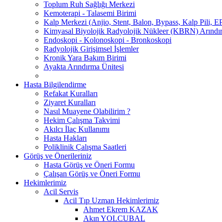
Toplum Ruh Sağlığı Merkezi
Kemoterapi - Talasemi Birimi
Kalp Merkezi (Anjio, Stent, Balon, Bypass, Kalp Pili, EP
Kimyasal Biyolojik Radyolojik Nükleer (KBRN) Arındır
Endoskopi - Kolonoskopi - Bronkoskopi
Radyolojik Girişimsel İşlemler
Kronik Yara Bakım Birimi
Ayakta Arındırma Ünitesi
Hasta Bilgilendirme
Refakat Kuralları
Ziyaret Kuralları
Nasıl Muayene Olabilirim ?
Hekim Çalışma Takvimi
Akılcı İlaç Kullanımı
Hasta Hakları
Poliklinik Çalışma Saatleri
Görüş ve Önerileriniz
Hasta Görüş ve Öneri Formu
Çalışan Görüş ve Öneri Formu
Hekimlerimiz
Acil Servis
Acil Tıp Uzman Hekimlerimiz
Ahmet Ekrem KAZAK
Akın YOLCUBAL