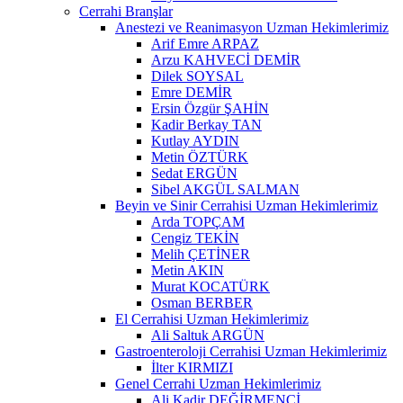
Cerrahi Branşlar
Anestezi ve Reanimasyon Uzman Hekimlerimiz
Arif Emre ARPAZ
Arzu KAHVECİ DEMİR
Dilek SOYSAL
Emre DEMİR
Ersin Özgür ŞAHİN
Kadir Berkay TAN
Kutlay AYDIN
Metin ÖZTÜRK
Sedat ERGÜN
Sibel AKGÜL SALMAN
Beyin ve Sinir Cerrahisi Uzman Hekimlerimiz
Arda TOPÇAM
Cengiz TEKİN
Melih ÇETİNER
Metin AKIN
Murat KOCATÜRK
Osman BERBER
El Cerrahisi Uzman Hekimlerimiz
Ali Saltuk ARGÜN
Gastroenteroloji Cerrahisi Uzman Hekimlerimiz
İlter KIRMIZI
Genel Cerrahi Uzman Hekimlerimiz
Ali Kadir DEĞİRMENCİ