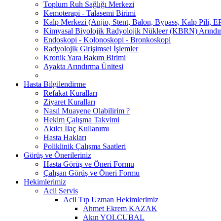
Toplum Ruh Sağlığı Merkezi
Kemoterapi - Talasemi Birimi
Kalp Merkezi (Anjio, Stent, Balon, Bypass, Kalp Pili, EP
Kimyasal Biyolojik Radyolojik Nükleer (KBRN) Arındır
Endoskopi - Kolonoskopi - Bronkoskopi
Radyolojik Girişimsel İşlemler
Kronik Yara Bakım Birimi
Ayakta Arındırma Ünitesi
Hasta Bilgilendirme
Refakat Kuralları
Ziyaret Kuralları
Nasıl Muayene Olabilirim ?
Hekim Çalışma Takvimi
Akılcı İlaç Kullanımı
Hasta Hakları
Poliklinik Çalışma Saatleri
Görüş ve Önerileriniz
Hasta Görüş ve Öneri Formu
Çalışan Görüş ve Öneri Formu
Hekimlerimiz
Acil Servis
Acil Tıp Uzman Hekimlerimiz
Ahmet Ekrem KAZAK
Akın YOLCUBAL