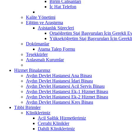
Birim Çalışanları
İç Hat Telefon
Kalite Yönetimi
Eğitim ve Araştırma
Asistanlık Süreçleri
Ortaöğretim Staj Başvuruları İçin Gerekli Ev
Yükseköğretim Staj Başvuruları İçin Gerekl
Dokümanlar
Atama Talep Formu
Teşekkürler
Anlaşmalı Kurumlar
Hizmet Binalarımız
Aydın Devlet Hastanesi Ana Binası
Aydın Devlet Hastanesi İdari Binası
Aydın Devlet Hastanesi Acil Servis Binası
Aydın Devlet Hastanesi Ek-1 Hizmet Binası
Aydın Devlet Hastanesi Ek-2 Hizmet Binası
Aydın Devlet Hastanesi Kreş Binası
Tıbbi Birimler
Kliniklerimiz
Acil Sağlık Hizmetlerimiz
Cerrahi Klinikler
Dahili Kliniklerimiz