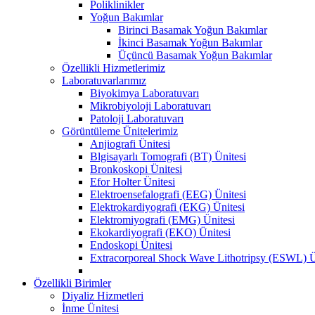
Poliklinikler
Yoğun Bakımlar
Birinci Basamak Yoğun Bakımlar
İkinci Basamak Yoğun Bakımlar
Üçüncü Basamak Yoğun Bakımlar
Özellikli Hizmetlerimiz
Laboratuvarlarımız
Biyokimya Laboratuvarı
Mikrobiyoloji Laboratuvarı
Patoloji Laboratuvarı
Görüntüleme Ünitelerimiz
Anjiografi Ünitesi
Blgisayarlı Tomografi (BT) Ünitesi
Bronkoskopi Ünitesi
Efor Holter Ünitesi
Elektroensefalografi (EEG) Ünitesi
Elektrokardiyografi (EKG) Ünitesi
Elektromiyografi (EMG) Ünitesi
Ekokardiyografi (EKO) Ünitesi
Endoskopi Ünitesi
Extracorporeal Shock Wave Lithotripsy (ESWL) Ü
Özellikli Birimler
Diyaliz Hizmetleri
İnme Ünitesi