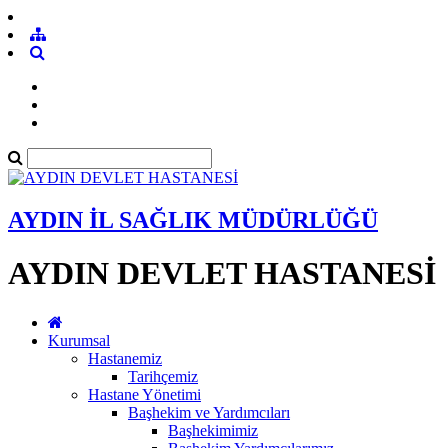
AYDIN İL SAĞLIK MÜDÜRLÜĞÜ
AYDIN DEVLET HASTANESİ
Kurumsal
Hastanemiz
Tarihçemiz
Hastane Yönetimi
Başhekim ve Yardımcıları
Başhekimimiz