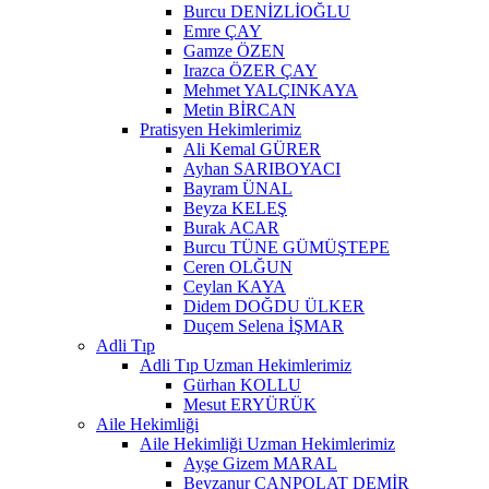
Burcu DENİZLİOĞLU
Emre ÇAY
Gamze ÖZEN
Irazca ÖZER ÇAY
Mehmet YALÇINKAYA
Metin BİRCAN
Pratisyen Hekimlerimiz
Ali Kemal GÜRER
Ayhan SARIBOYACI
Bayram ÜNAL
Beyza KELEŞ
Burak ACAR
Burcu TÜNE GÜMÜŞTEPE
Ceren OLĞUN
Ceylan KAYA
Didem DOĞDU ÜLKER
Duçem Selena İŞMAR
Adli Tıp
Adli Tıp Uzman Hekimlerimiz
Gürhan KOLLU
Mesut ERYÜRÜK
Aile Hekimliği
Aile Hekimliği Uzman Hekimlerimiz
Ayşe Gizem MARAL
Beyzanur CANPOLAT DEMİR