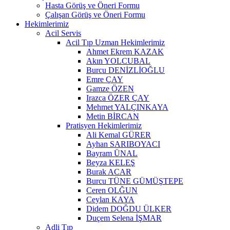
Hasta Görüş ve Öneri Formu
Çalışan Görüş ve Öneri Formu
Hekimlerimiz
Acil Servis
Acil Tıp Uzman Hekimlerimiz
Ahmet Ekrem KAZAK
Akın YOLCUBAL
Burcu DENİZLİOĞLU
Emre ÇAY
Gamze ÖZEN
Irazca ÖZER ÇAY
Mehmet YALÇINKAYA
Metin BİRCAN
Pratisyen Hekimlerimiz
Ali Kemal GÜRER
Ayhan SARIBOYACI
Bayram ÜNAL
Beyza KELEŞ
Burak ACAR
Burcu TÜNE GÜMÜŞTEPE
Ceren OLĞUN
Ceylan KAYA
Didem DOĞDU ÜLKER
Duçem Selena İŞMAR
Adli Tıp