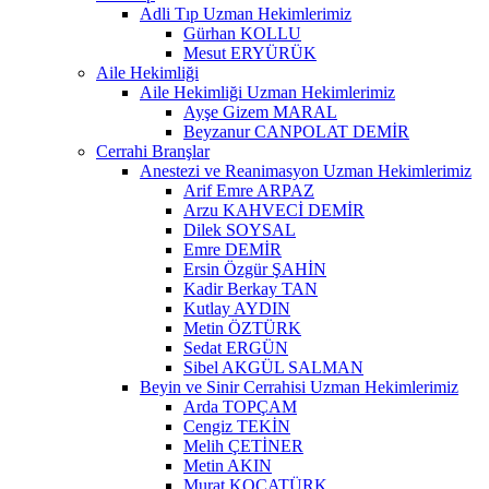
Adli Tıp Uzman Hekimlerimiz
Gürhan KOLLU
Mesut ERYÜRÜK
Aile Hekimliği
Aile Hekimliği Uzman Hekimlerimiz
Ayşe Gizem MARAL
Beyzanur CANPOLAT DEMİR
Cerrahi Branşlar
Anestezi ve Reanimasyon Uzman Hekimlerimiz
Arif Emre ARPAZ
Arzu KAHVECİ DEMİR
Dilek SOYSAL
Emre DEMİR
Ersin Özgür ŞAHİN
Kadir Berkay TAN
Kutlay AYDIN
Metin ÖZTÜRK
Sedat ERGÜN
Sibel AKGÜL SALMAN
Beyin ve Sinir Cerrahisi Uzman Hekimlerimiz
Arda TOPÇAM
Cengiz TEKİN
Melih ÇETİNER
Metin AKIN
Murat KOCATÜRK