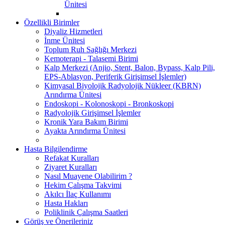
Ünitesi
Özellikli Birimler
Diyaliz Hizmetleri
İnme Ünitesi
Toplum Ruh Sağlığı Merkezi
Kemoterapi - Talasemi Birimi
Kalp Merkezi (Anjio, Stent, Balon, Bypass, Kalp Pili,
EPS-Ablasyon, Periferik Girişimsel İşlemler)
Kimyasal Biyolojik Radyolojik Nükleer (KBRN)
Arındırma Ünitesi
Endoskopi - Kolonoskopi - Bronkoskopi
Radyolojik Girişimsel İşlemler
Kronik Yara Bakım Birimi
Ayakta Arındırma Ünitesi
Hasta Bilgilendirme
Refakat Kuralları
Ziyaret Kuralları
Nasıl Muayene Olabilirim ?
Hekim Çalışma Takvimi
Akılcı İlaç Kullanımı
Hasta Hakları
Poliklinik Çalışma Saatleri
Görüş ve Önerileriniz