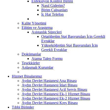
Enfeksiyon Kontrol Birimi
Nasıl Giderim?
Birim Çalışanları
İç Hat Telefon
Kalite Yönetimi
Eğitim ve Araştırma
Asistanlık Süreçleri
Ortaöğretim Staj Başvuruları İçin Gerekli
Evraklar
Yükseköğretim Staj Başvuruları İçin
Gerekli Evraklar
Dokümanlar
Atama Talep Formu
Teşekkürler
Anlaşmalı Kurumlar
Hizmet Binalarımız
Aydın Devlet Hastanesi Ana Binası
Aydın Devlet Hastanesi İdari Binası
Aydın Devlet Hastanesi Acil Servis Binası
Aydın Devlet Hastanesi Ek-1 Hizmet Binası
Aydın Devlet Hastanesi Ek-2 Hizmet Binası
Aydın Devlet Hastanesi Kreş Binası
Tıbbi Birimler