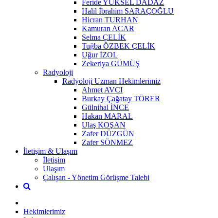
Feride YÜKSEL DADAZ
Halil İbrahim SARAÇOĞLU
Hicran TURHAN
Kamuran ACAR
Selma ÇELİK
Tuğba ÖZBEK ÇELİK
Uğur İZOL
Zekeriya GÜMÜŞ
Radyoloji
Radyoloji Uzman Hekimlerimiz
Ahmet AVCI
Burkay Çağatay TÖRER
Gülnihal İNCE
Hakan MARAL
Ulaş KOŞAN
Zafer DÜZGÜN
Zafer SÖNMEZ
İletişim & Ulaşım
İletişim
Ulaşım
Çalışan - Yönetim Görüşme Talebi
Hekimlerimiz