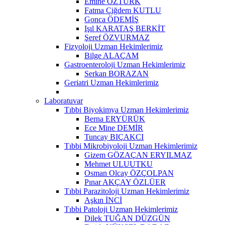
Emine ÖZTÜRK
Fatma Çiğdem KUTLU
Gonca ÖDEMİŞ
Işıl KARATAŞ BERKİT
Şeref ÖZVURMAZ
Fizyoloji Uzman Hekimlerimiz
Bilge ALAÇAM
Gastroenteroloji Uzman Hekimlerimiz
Serkan BORAZAN
Geriatri Uzman Hekimlerimiz
Laboratuvar
Tıbbi Biyokimya Uzman Hekimlerimiz
Berna ERYÜRÜK
Ece Mine DEMİR
Tuncay BIÇAKCI
Tıbbi Mikrobiyoloji Uzman Hekimlerimiz
Gizem GÖZAÇAN ERYILMAZ
Mehmet ULUUTKU
Osman Olcay ÖZÇOLPAN
Pınar AKÇAY ÖZLÜER
Tıbbi Parazitoloji Uzman Hekimlerimiz
Aşkın İNCİ
Tıbbi Patoloji Uzman Hekimlerimiz
Dilek TUĞAN DÜZGÜN