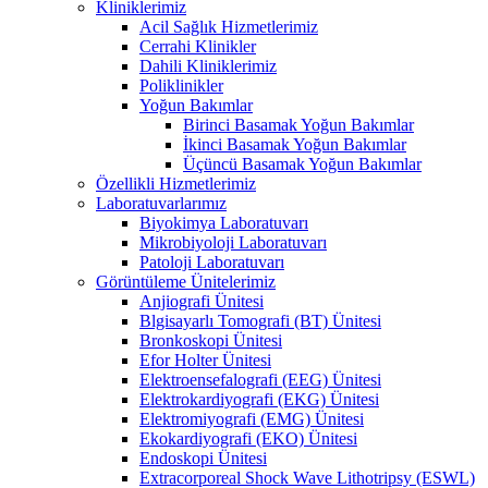
Kliniklerimiz
Acil Sağlık Hizmetlerimiz
Cerrahi Klinikler
Dahili Kliniklerimiz
Poliklinikler
Yoğun Bakımlar
Birinci Basamak Yoğun Bakımlar
İkinci Basamak Yoğun Bakımlar
Üçüncü Basamak Yoğun Bakımlar
Özellikli Hizmetlerimiz
Laboratuvarlarımız
Biyokimya Laboratuvarı
Mikrobiyoloji Laboratuvarı
Patoloji Laboratuvarı
Görüntüleme Ünitelerimiz
Anjiografi Ünitesi
Blgisayarlı Tomografi (BT) Ünitesi
Bronkoskopi Ünitesi
Efor Holter Ünitesi
Elektroensefalografi (EEG) Ünitesi
Elektrokardiyografi (EKG) Ünitesi
Elektromiyografi (EMG) Ünitesi
Ekokardiyografi (EKO) Ünitesi
Endoskopi Ünitesi
Extracorporeal Shock Wave Lithotripsy (ESWL)