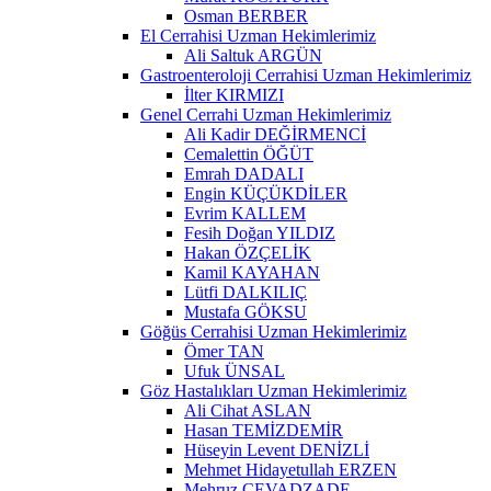
Osman BERBER
El Cerrahisi Uzman Hekimlerimiz
Ali Saltuk ARGÜN
Gastroenteroloji Cerrahisi Uzman Hekimlerimiz
İlter KIRMIZI
Genel Cerrahi Uzman Hekimlerimiz
Ali Kadir DEĞİRMENCİ
Cemalettin ÖĞÜT
Emrah DADALI
Engin KÜÇÜKDİLER
Evrim KALLEM
Fesih Doğan YILDIZ
Hakan ÖZÇELİK
Kamil KAYAHAN
Lütfi DALKILIÇ
Mustafa GÖKSU
Göğüs Cerrahisi Uzman Hekimlerimiz
Ömer TAN
Ufuk ÜNSAL
Göz Hastalıkları Uzman Hekimlerimiz
Ali Cihat ASLAN
Hasan TEMİZDEMİR
Hüseyin Levent DENİZLİ
Mehmet Hidayetullah ERZEN
Mehruz CEVADZADE