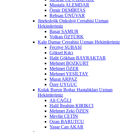
Mustafa ALEMDAR
Ömür DEMİRTAŞ
Rehşan ÜNÜVAR
Jinekolojik Onkoloji Cerrahisi Uzman
Hekimlerimiz
Başar SAMUR
Volkan ÖZTÜRK
Kalp Damar Cerrahisi Uzman Hekimlerimiz
Fecriye SUBAŞI
Göksel Kılcı
Halit Gökhan BAYRAKTAR
Mehmet BOZKURT
Mehmet ÖZER
Mehmet YEŞİLTAY
Murat ARPAZ
Özer UYGUÇ
Kulak Burun Boğaz Hastalıkları Uzman
Hekimlerimiz
Ali ÇAĞLI
Halil İbrahim KIRIKÇI
Mehmet Zeki ÖZEN
Mevlüt ÇETİN
Ozan BARUTÇU
Yaşar Can AKAR