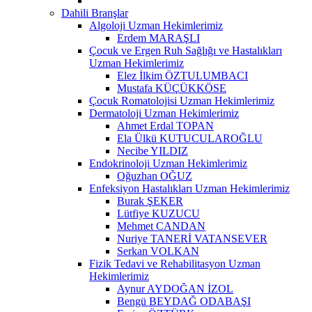
Dahili Branşlar
Algoloji Uzman Hekimlerimiz
Erdem MARAŞLI
Çocuk ve Ergen Ruh Sağlığı ve Hastalıkları
Uzman Hekimlerimiz
Elez İlkim ÖZTULUMBACI
Mustafa KÜÇÜKKÖSE
Çocuk Romatolojisi Uzman Hekimlerimiz
Dermatoloji Uzman Hekimlerimiz
Ahmet Erdal TOPAN
Ela Ülkü KUTUCULAROĞLU
Necibe YILDIZ
Endokrinoloji Uzman Hekimlerimiz
Oğuzhan OĞUZ
Enfeksiyon Hastalıkları Uzman Hekimlerimiz
Burak ŞEKER
Lütfiye KUZUCU
Mehmet CANDAN
Nuriye TANERİ VATANSEVER
Serkan VOLKAN
Fizik Tedavi ve Rehabilitasyon Uzman
Hekimlerimiz
Aynur AYDOĞAN İZOL
Bengü BEYDAĞ ODABAŞI