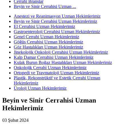
Cerrahi Branşlar
Beyin ve Sinir Cerrahisi Uzman ...
Anestezi ve Reanimasyon Uzman Hekimlerimiz
Beyin ve Sinir Cerrahisi Uzman Hekimlerimiz
El Cerrahisi Uzman Hekimlerimiz
Gastroenteroloji Cerrahisi Uzman Hekimlerimiz
Genel Cerrahi Uzman Hekimlerimiz
Göğüs Cerrahisi Uzman Hekimlerimiz
Göz Hastalıkları Uzman Hekimlerimiz
Jinekolojik Onkoloji Cerrahisi Uzman Hekimlerimiz
Kalp Damar Cerrahisi Uzman Hekimlerimiz
Kulak Burun Boğaz Hastalıkları Uzman Hekimlerimiz
Onkolojik Cerrahi Uzman Hekimlerimiz
Ortopedi ve Travmatoloji Uzman Hekimlerimiz
Plastik, Rekonstrüktif ve Estetik Cerrahi Uzman
Hekimlerimiz
Üroloji Uzman Hekimlerimiz
Beyin ve Sinir Cerrahisi Uzman
Hekimlerimiz
03 Şubat 2024