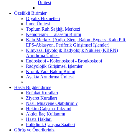
Ünitesi
Özellikli Birimler
Diyaliz Hizmetleri
İnme Ünitesi
Toplum Ruh Sağlığı Merkezi
Kemoterapi - Talasemi Birimi
Kalp Merkezi (Anjio, Stent, Balon, Bypass, Kalp Pili,
EPS-Ablasyon, Periferik Girişimsel İşlemler)
Kimyasal Biyolojik Radyolojik Nükleer (KBRN)
Arındırma Ünitesi
Endoskopi - Kolonoskopi - Bronkoskopi
Radyolojik Girişimsel İşlemler
Kronik Yara Bakım Birimi
Ayakta Arındırma Ünitesi
Hasta Bilgilendirme
Refakat Kuralları
Ziyaret Kuralları
Nasıl Muayene Olabilirim ?
Hekim Çalışma Takvimi
Akılcı İlaç Kullanımı
Hasta Hakları
Poliklinik Çalışma Saatleri
Görüş ve Önerileriniz