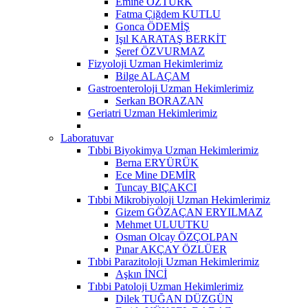
Emine ÖZTÜRK
Fatma Çiğdem KUTLU
Gonca ÖDEMİŞ
Işıl KARATAŞ BERKİT
Şeref ÖZVURMAZ
Fizyoloji Uzman Hekimlerimiz
Bilge ALAÇAM
Gastroenteroloji Uzman Hekimlerimiz
Serkan BORAZAN
Geriatri Uzman Hekimlerimiz
Laboratuvar
Tıbbi Biyokimya Uzman Hekimlerimiz
Berna ERYÜRÜK
Ece Mine DEMİR
Tuncay BIÇAKCI
Tıbbi Mikrobiyoloji Uzman Hekimlerimiz
Gizem GÖZAÇAN ERYILMAZ
Mehmet ULUUTKU
Osman Olcay ÖZÇOLPAN
Pınar AKÇAY ÖZLÜER
Tıbbi Parazitoloji Uzman Hekimlerimiz
Aşkın İNCİ
Tıbbi Patoloji Uzman Hekimlerimiz
Dilek TUĞAN DÜZGÜN