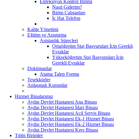
Enfeksiyon Kontrol Birimi
Nasıl Giderim?
Birim Çalışanları
İç Hat Telefon
Kalite Yönetimi
Eğitim ve Araştırma
Asistanlık Süreçleri
Ortaöğretim Staj Başvuruları İçin Gerekli
Evraklar
Yükseköğretim Staj Başvuruları İçin
Gerekli Evraklar
Dokümanlar
Atama Talep Formu
Teşekkürler
Anlaşmalı Kurumlar
Hizmet Binalarımız
Aydın Devlet Hastanesi Ana Binası
Aydın Devlet Hastanesi İdari Binası
Aydın Devlet Hastanesi Acil Servis Binası
Aydın Devlet Hastanesi Ek-1 Hizmet Binası
Aydın Devlet Hastanesi Ek-2 Hizmet Binası
Aydın Devlet Hastanesi Kreş Binası
Tıbbi Birimler