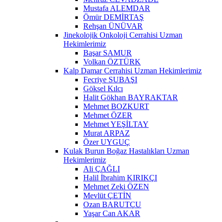
Mustafa ALEMDAR
Ömür DEMİRTAŞ
Rehşan ÜNÜVAR
Jinekolojik Onkoloji Cerrahisi Uzman
Hekimlerimiz
Başar SAMUR
Volkan ÖZTÜRK
Kalp Damar Cerrahisi Uzman Hekimlerimiz
Fecriye SUBAŞI
Göksel Kılcı
Halit Gökhan BAYRAKTAR
Mehmet BOZKURT
Mehmet ÖZER
Mehmet YEŞİLTAY
Murat ARPAZ
Özer UYGUÇ
Kulak Burun Boğaz Hastalıkları Uzman
Hekimlerimiz
Ali ÇAĞLI
Halil İbrahim KIRIKÇI
Mehmet Zeki ÖZEN
Mevlüt ÇETİN
Ozan BARUTÇU
Yaşar Can AKAR