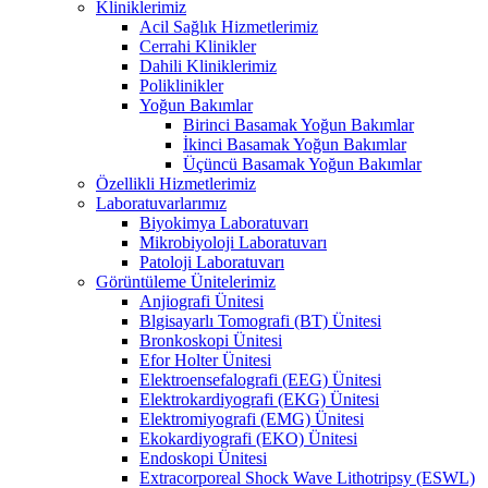
Kliniklerimiz
Acil Sağlık Hizmetlerimiz
Cerrahi Klinikler
Dahili Kliniklerimiz
Poliklinikler
Yoğun Bakımlar
Birinci Basamak Yoğun Bakımlar
İkinci Basamak Yoğun Bakımlar
Üçüncü Basamak Yoğun Bakımlar
Özellikli Hizmetlerimiz
Laboratuvarlarımız
Biyokimya Laboratuvarı
Mikrobiyoloji Laboratuvarı
Patoloji Laboratuvarı
Görüntüleme Ünitelerimiz
Anjiografi Ünitesi
Blgisayarlı Tomografi (BT) Ünitesi
Bronkoskopi Ünitesi
Efor Holter Ünitesi
Elektroensefalografi (EEG) Ünitesi
Elektrokardiyografi (EKG) Ünitesi
Elektromiyografi (EMG) Ünitesi
Ekokardiyografi (EKO) Ünitesi
Endoskopi Ünitesi
Extracorporeal Shock Wave Lithotripsy (ESWL)