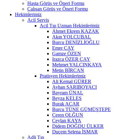
Hasta Görüş ve Öneri Formu
Çalışan Görüş ve Öneri Formu
Hekimlerimiz
Acil Servis
Acil Tıp Uzman Hekimlerimiz
Ahmet Ekrem KAZAK
Akın YOLCUBAL
Burcu DENİZLİOĞLU
Emre ÇAY
Gamze ÖZEN
Irazca ÖZER ÇAY
Mehmet YALÇINKAYA
Metin BİRCAN
Pratisyen Hekimlerimiz
Ali Kemal GÜRER
Ayhan SARIBOYACI
Bayram ÜNAL
Beyza KELEŞ
Burak ACAR
Burcu TÜNE GÜMÜŞTEPE
Ceren OLĞUN
Ceylan KAYA
Didem DOĞDU ÜLKER
Duçem Selena İŞMAR
Adli Tıp