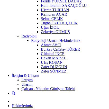
Feride YÜKSEL DADAZ
Halil İbrahim SARAÇOĞLU
Hicran TURHAN
Kamuran ACAR
Selma ÇELİK
Tuğba ÖZBEK ÇELİK
Uğur İZOL
Zekeriya GÜMÜŞ
Radyoloji
Radyoloji Uzman Hekimlerimiz
Ahmet AVCI
Burkay Çağatay TÖRER
Gülnihal İNCE
Hakan MARAL
Ulaş KOŞAN
Zafer DÜZGÜN
Zafer SÖNMEZ
İletişim & Ulaşım
İletişim
Ulaşım
Çalışan - Yönetim Görüşme Talebi
Hekimlerimiz