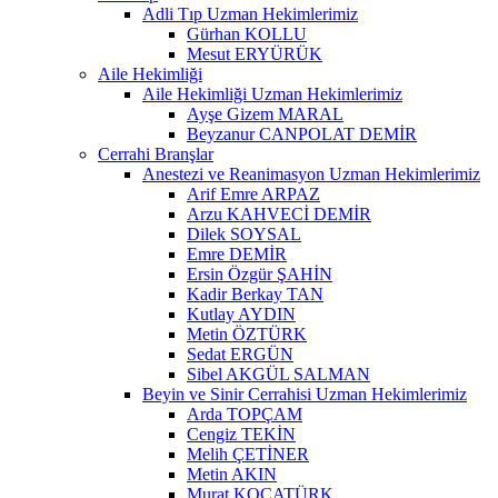
Adli Tıp Uzman Hekimlerimiz
Gürhan KOLLU
Mesut ERYÜRÜK
Aile Hekimliği
Aile Hekimliği Uzman Hekimlerimiz
Ayşe Gizem MARAL
Beyzanur CANPOLAT DEMİR
Cerrahi Branşlar
Anestezi ve Reanimasyon Uzman Hekimlerimiz
Arif Emre ARPAZ
Arzu KAHVECİ DEMİR
Dilek SOYSAL
Emre DEMİR
Ersin Özgür ŞAHİN
Kadir Berkay TAN
Kutlay AYDIN
Metin ÖZTÜRK
Sedat ERGÜN
Sibel AKGÜL SALMAN
Beyin ve Sinir Cerrahisi Uzman Hekimlerimiz
Arda TOPÇAM
Cengiz TEKİN
Melih ÇETİNER
Metin AKIN
Murat KOCATÜRK