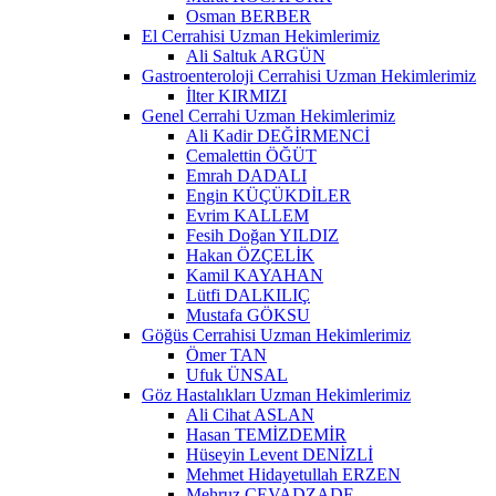
Osman BERBER
El Cerrahisi Uzman Hekimlerimiz
Ali Saltuk ARGÜN
Gastroenteroloji Cerrahisi Uzman Hekimlerimiz
İlter KIRMIZI
Genel Cerrahi Uzman Hekimlerimiz
Ali Kadir DEĞİRMENCİ
Cemalettin ÖĞÜT
Emrah DADALI
Engin KÜÇÜKDİLER
Evrim KALLEM
Fesih Doğan YILDIZ
Hakan ÖZÇELİK
Kamil KAYAHAN
Lütfi DALKILIÇ
Mustafa GÖKSU
Göğüs Cerrahisi Uzman Hekimlerimiz
Ömer TAN
Ufuk ÜNSAL
Göz Hastalıkları Uzman Hekimlerimiz
Ali Cihat ASLAN
Hasan TEMİZDEMİR
Hüseyin Levent DENİZLİ
Mehmet Hidayetullah ERZEN
Mehruz CEVADZADE