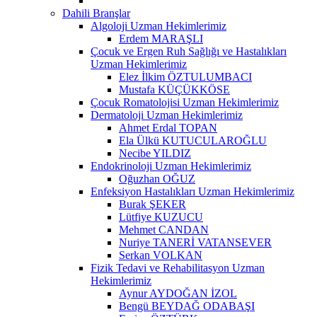
Dahili Branşlar
Algoloji Uzman Hekimlerimiz
Erdem MARAŞLI
Çocuk ve Ergen Ruh Sağlığı ve Hastalıkları
Uzman Hekimlerimiz
Elez İlkim ÖZTULUMBACI
Mustafa KÜÇÜKKÖSE
Çocuk Romatolojisi Uzman Hekimlerimiz
Dermatoloji Uzman Hekimlerimiz
Ahmet Erdal TOPAN
Ela Ülkü KUTUCULAROĞLU
Necibe YILDIZ
Endokrinoloji Uzman Hekimlerimiz
Oğuzhan OĞUZ
Enfeksiyon Hastalıkları Uzman Hekimlerimiz
Burak ŞEKER
Lütfiye KUZUCU
Mehmet CANDAN
Nuriye TANERİ VATANSEVER
Serkan VOLKAN
Fizik Tedavi ve Rehabilitasyon Uzman
Hekimlerimiz
Aynur AYDOĞAN İZOL
Bengü BEYDAĞ ODABAŞI