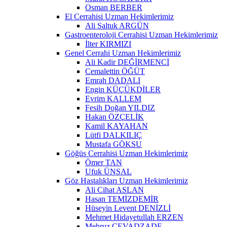
Osman BERBER
El Cerrahisi Uzman Hekimlerimiz
Ali Saltuk ARGÜN
Gastroenteroloji Cerrahisi Uzman Hekimlerimiz
İlter KIRMIZI
Genel Cerrahi Uzman Hekimlerimiz
Ali Kadir DEĞİRMENCİ
Cemalettin ÖĞÜT
Emrah DADALI
Engin KÜÇÜKDİLER
Evrim KALLEM
Fesih Doğan YILDIZ
Hakan ÖZÇELİK
Kamil KAYAHAN
Lütfi DALKILIÇ
Mustafa GÖKSU
Göğüs Cerrahisi Uzman Hekimlerimiz
Ömer TAN
Ufuk ÜNSAL
Göz Hastalıkları Uzman Hekimlerimiz
Ali Cihat ASLAN
Hasan TEMİZDEMİR
Hüseyin Levent DENİZLİ
Mehmet Hidayetullah ERZEN
Mehruz CEVADZADE