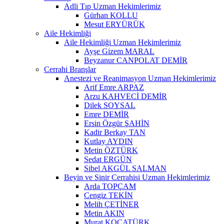
Adli Tıp Uzman Hekimlerimiz
Gürhan KOLLU
Mesut ERYÜRÜK
Aile Hekimliği
Aile Hekimliği Uzman Hekimlerimiz
Ayşe Gizem MARAL
Beyzanur CANPOLAT DEMİR
Cerrahi Branşlar
Anestezi ve Reanimasyon Uzman Hekimlerimiz
Arif Emre ARPAZ
Arzu KAHVECİ DEMİR
Dilek SOYSAL
Emre DEMİR
Ersin Özgür ŞAHİN
Kadir Berkay TAN
Kutlay AYDIN
Metin ÖZTÜRK
Sedat ERGÜN
Sibel AKGÜL SALMAN
Beyin ve Sinir Cerrahisi Uzman Hekimlerimiz
Arda TOPÇAM
Cengiz TEKİN
Melih ÇETİNER
Metin AKIN
Murat KOCATÜRK