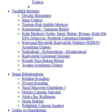
Ünitesi
Özellikli Birimler
Diyaliz Hizmetleri
İnme Ünitesi
Toplum Ruh Sağlığı Merkezi
Kemoterapi - Talasemi Birimi
Kalp Merkezi (Anjio, Stent, Balon, Bypass, Kalp Pili,
EPS-Ablasyon, Periferik Girişimsel İşlemler)
Kimyasal Biyolojik Radyolojik Nükleer (KBRN)
Arındırma Ünitesi
Endoskopi - Kolonoskopi - Bronkoskopi
Radyolojik Girişimsel İşlemler
Kronik Yara Bakım Birimi
Ayakta Arındırma Ünitesi
Hasta Bilgilendirme
Refakat Kuralları
Ziyaret Kuralları
Nasıl Muayene Olabilirim ?
Hekim Çalışma Takvimi
Akılcı İlaç Kullanımı
Hasta Hakları
Poliklinik Çalışma Saatleri
Görüş ve Önerileriniz