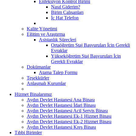
Enfeksiyon Kontrol Birimi
Nasıl Giderim?
Birim Çalışanları
İç Hat Telefon
Kalite Yönetimi
Eğitim ve Araştırma
Asistanlık Süreçleri
Ortaöğretim Staj Başvuruları İçin Gerekli
Evraklar
Yükseköğretim Staj Başvuruları İçin
Gerekli Evraklar
Dokümanlar
Atama Talep Formu
Teşekkürler
Anlaşmalı Kurumlar
Hizmet Binalarımız
Aydın Devlet Hastanesi Ana Binası
Aydın Devlet Hastanesi İdari Binası
Aydın Devlet Hastanesi Acil Servis Binası
Aydın Devlet Hastanesi Ek-1 Hizmet Binası
Aydın Devlet Hastanesi Ek-2 Hizmet Binası
Aydın Devlet Hastanesi Kreş Binası
Tıbbi Birimler