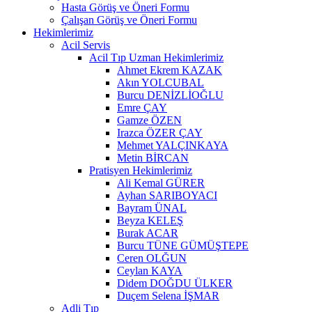
Hasta Görüş ve Öneri Formu
Çalışan Görüş ve Öneri Formu
Hekimlerimiz
Acil Servis
Acil Tıp Uzman Hekimlerimiz
Ahmet Ekrem KAZAK
Akın YOLCUBAL
Burcu DENİZLİOĞLU
Emre ÇAY
Gamze ÖZEN
Irazca ÖZER ÇAY
Mehmet YALÇINKAYA
Metin BİRCAN
Pratisyen Hekimlerimiz
Ali Kemal GÜRER
Ayhan SARIBOYACI
Bayram ÜNAL
Beyza KELEŞ
Burak ACAR
Burcu TÜNE GÜMÜŞTEPE
Ceren OLĞUN
Ceylan KAYA
Didem DOĞDU ÜLKER
Duçem Selena İŞMAR
Adli Tıp