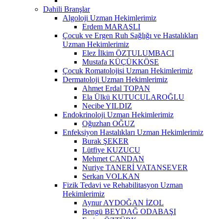
Dahili Branşlar
Algoloji Uzman Hekimlerimiz
Erdem MARAŞLI
Çocuk ve Ergen Ruh Sağlığı ve Hastalıkları
Uzman Hekimlerimiz
Elez İlkim ÖZTULUMBACI
Mustafa KÜÇÜKKÖSE
Çocuk Romatolojisi Uzman Hekimlerimiz
Dermatoloji Uzman Hekimlerimiz
Ahmet Erdal TOPAN
Ela Ülkü KUTUCULAROĞLU
Necibe YILDIZ
Endokrinoloji Uzman Hekimlerimiz
Oğuzhan OĞUZ
Enfeksiyon Hastalıkları Uzman Hekimlerimiz
Burak ŞEKER
Lütfiye KUZUCU
Mehmet CANDAN
Nuriye TANERİ VATANSEVER
Serkan VOLKAN
Fizik Tedavi ve Rehabilitasyon Uzman
Hekimlerimiz
Aynur AYDOĞAN İZOL
Bengü BEYDAĞ ODABAŞI