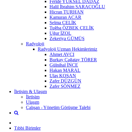
Feride YÜKSEL DADAZ
Halil İbrahim SARAÇOĞLU
Hicran TURHAN
Kamuran ACAR
Selma ÇELİK
Tuğba ÖZBEK ÇELİK
Uğur İZOL
Zekeriya GÜMÜŞ
Radyoloji
Radyoloji Uzman Hekimlerimiz
Ahmet AVCI
Burkay Çağatay TÖRER
Gülnihal İNCE
Hakan MARAL
Ulaş KOŞAN
Zafer DÜZGÜN
Zafer SÖNMEZ
İletişim & Ulaşım
İletişim
Ulaşım
Çalışan - Yönetim Görüşme Talebi
Tıbbi Birimler