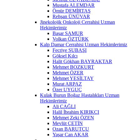
Mustafa ALEMDAR
Ömür DEMİRTAŞ
Rehşan ÜNÜVAR
Jinekolojik Onkoloji Cerrahisi Uzman
Hekimlerimiz
Başar SAMUR
Volkan ÖZTÜRK
Kalp Damar Cerrahisi Uzman Hekimlerimiz
Fecriye SUBAŞI
Göksel Kılcı
Halit Gökhan BAYRAKTAR
Mehmet BOZKURT
Mehmet ÖZER
Mehmet YEŞİLTAY
Murat ARPAZ
Özer UYGUÇ
Kulak Burun Boğaz Hastalıkları Uzman
Hekimlerimiz
Ali ÇAĞLI
Halil İbrahim KIRIKÇI
Mehmet Zeki ÖZEN
Mevlüt ÇETİN
Ozan BARUTÇU
Yaşar Can AKAR