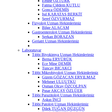
Emine ÖZTÜRK
Fatma Çiğdem KUTLU
Gonca ÖDEMİŞ
Işıl KARATAŞ BERKİT
Şeref ÖZVURMAZ
Fizyoloji Uzman Hekimlerimiz
Bilge ALAÇAM
Gastroenteroloji Uzman Hekimlerimiz
Serkan BORAZAN
Geriatri Uzman Hekimlerimiz
Laboratuvar
Tıbbi Biyokimya Uzman Hekimlerimiz
Berna ERYÜRÜK
Ece Mine DEMİR
Tuncay BIÇAKCI
Tıbbi Mikrobiyoloji Uzman Hekimlerimiz
Gizem GÖZAÇAN ERYILMAZ
Mehmet ULUUTKU
Osman Olcay ÖZÇOLPAN
Pınar AKÇAY ÖZLÜER
Tıbbi Parazitoloji Uzman Hekimlerimiz
Aşkın İNCİ
Tıbbi Patoloji Uzman Hekimlerimiz
Dilek TUĞAN DÜZGÜN