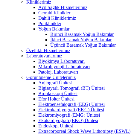
Kliniklerimiz
Acil Sağlık Hizmetlerimiz
Cerrahi Klinikler
Dahili Kliniklerimiz
Poliklinikler
Yoğun Bakımlar
Birinci Basamak Yoğun Bakımlar
İkinci Basamak Yoğun Bakımlar
Üçüncü Basamak Yoğun Bakımlar
Özellikli Hizmetlerimiz
Laboratuvarlarımız
Biyokimya Laboratuvarı
Mikrobiyoloji Laboratuvarı
Patoloji Laboratuvarı
Görüntüleme Ünitelerimiz
Anjiografi Ünitesi
Blgisayarlı Tomografi (BT) Ünitesi
Bronkoskopi Ünitesi
Efor Holter Ünitesi
Elektroensefalografi (EEG) Ünitesi
Elektrokardiyografi (EKG) Ünitesi
Elektromiyografi (EMG) Ünitesi
Ekokardiyografi (EKO) Ünitesi
Endoskopi Ünitesi
Extracorporeal Shock Wave Lithotripsy (ESWL)