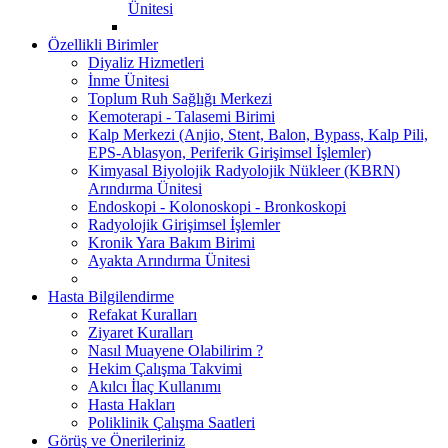
Ünitesi
Özellikli Birimler
Diyaliz Hizmetleri
İnme Ünitesi
Toplum Ruh Sağlığı Merkezi
Kemoterapi - Talasemi Birimi
Kalp Merkezi (Anjio, Stent, Balon, Bypass, Kalp Pili,
EPS-Ablasyon, Periferik Girişimsel İşlemler)
Kimyasal Biyolojik Radyolojik Nükleer (KBRN)
Arındırma Ünitesi
Endoskopi - Kolonoskopi - Bronkoskopi
Radyolojik Girişimsel İşlemler
Kronik Yara Bakım Birimi
Ayakta Arındırma Ünitesi
Hasta Bilgilendirme
Refakat Kuralları
Ziyaret Kuralları
Nasıl Muayene Olabilirim ?
Hekim Çalışma Takvimi
Akılcı İlaç Kullanımı
Hasta Hakları
Poliklinik Çalışma Saatleri
Görüş ve Önerileriniz