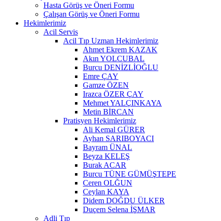
Hasta Görüş ve Öneri Formu
Çalışan Görüş ve Öneri Formu
Hekimlerimiz
Acil Servis
Acil Tıp Uzman Hekimlerimiz
Ahmet Ekrem KAZAK
Akın YOLCUBAL
Burcu DENİZLİOĞLU
Emre ÇAY
Gamze ÖZEN
Irazca ÖZER ÇAY
Mehmet YALÇINKAYA
Metin BİRCAN
Pratisyen Hekimlerimiz
Ali Kemal GÜRER
Ayhan SARIBOYACI
Bayram ÜNAL
Beyza KELEŞ
Burak ACAR
Burcu TÜNE GÜMÜŞTEPE
Ceren OLĞUN
Ceylan KAYA
Didem DOĞDU ÜLKER
Duçem Selena İŞMAR
Adli Tıp