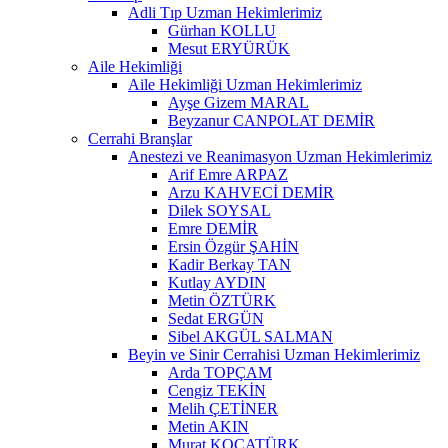
Adli Tıp Uzman Hekimlerimiz
Gürhan KOLLU
Mesut ERYÜRÜK
Aile Hekimliği
Aile Hekimliği Uzman Hekimlerimiz
Ayşe Gizem MARAL
Beyzanur CANPOLAT DEMİR
Cerrahi Branşlar
Anestezi ve Reanimasyon Uzman Hekimlerimiz
Arif Emre ARPAZ
Arzu KAHVECİ DEMİR
Dilek SOYSAL
Emre DEMİR
Ersin Özgür ŞAHİN
Kadir Berkay TAN
Kutlay AYDIN
Metin ÖZTÜRK
Sedat ERGÜN
Sibel AKGÜL SALMAN
Beyin ve Sinir Cerrahisi Uzman Hekimlerimiz
Arda TOPÇAM
Cengiz TEKİN
Melih ÇETİNER
Metin AKIN
Murat KOCATÜRK