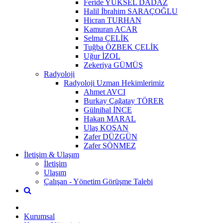
Feride YÜKSEL DADAZ
Halil İbrahim SARAÇOĞLU
Hicran TURHAN
Kamuran ACAR
Selma ÇELİK
Tuğba ÖZBEK ÇELİK
Uğur İZOL
Zekeriya GÜMÜŞ
Radyoloji
Radyoloji Uzman Hekimlerimiz
Ahmet AVCI
Burkay Çağatay TÖRER
Gülnihal İNCE
Hakan MARAL
Ulaş KOŞAN
Zafer DÜZGÜN
Zafer SÖNMEZ
İletişim & Ulaşım
İletişim
Ulaşım
Çalışan - Yönetim Görüşme Talebi
Kurumsal