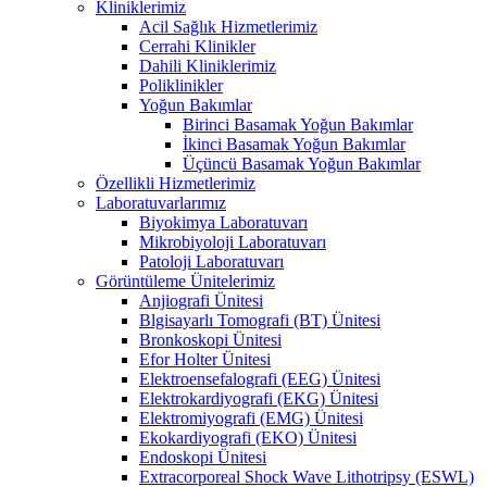
Kliniklerimiz
Acil Sağlık Hizmetlerimiz
Cerrahi Klinikler
Dahili Kliniklerimiz
Poliklinikler
Yoğun Bakımlar
Birinci Basamak Yoğun Bakımlar
İkinci Basamak Yoğun Bakımlar
Üçüncü Basamak Yoğun Bakımlar
Özellikli Hizmetlerimiz
Laboratuvarlarımız
Biyokimya Laboratuvarı
Mikrobiyoloji Laboratuvarı
Patoloji Laboratuvarı
Görüntüleme Ünitelerimiz
Anjiografi Ünitesi
Blgisayarlı Tomografi (BT) Ünitesi
Bronkoskopi Ünitesi
Efor Holter Ünitesi
Elektroensefalografi (EEG) Ünitesi
Elektrokardiyografi (EKG) Ünitesi
Elektromiyografi (EMG) Ünitesi
Ekokardiyografi (EKO) Ünitesi
Endoskopi Ünitesi
Extracorporeal Shock Wave Lithotripsy (ESWL)