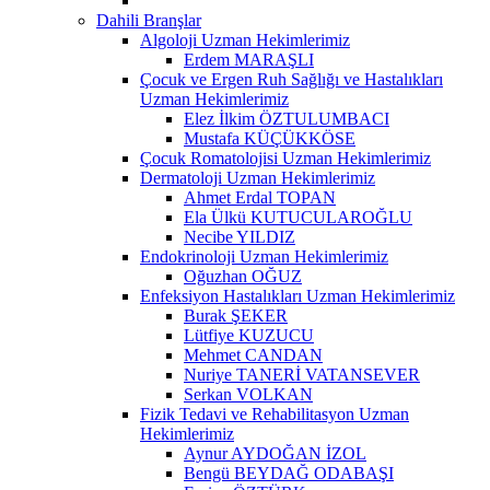
Dahili Branşlar
Algoloji Uzman Hekimlerimiz
Erdem MARAŞLI
Çocuk ve Ergen Ruh Sağlığı ve Hastalıkları
Uzman Hekimlerimiz
Elez İlkim ÖZTULUMBACI
Mustafa KÜÇÜKKÖSE
Çocuk Romatolojisi Uzman Hekimlerimiz
Dermatoloji Uzman Hekimlerimiz
Ahmet Erdal TOPAN
Ela Ülkü KUTUCULAROĞLU
Necibe YILDIZ
Endokrinoloji Uzman Hekimlerimiz
Oğuzhan OĞUZ
Enfeksiyon Hastalıkları Uzman Hekimlerimiz
Burak ŞEKER
Lütfiye KUZUCU
Mehmet CANDAN
Nuriye TANERİ VATANSEVER
Serkan VOLKAN
Fizik Tedavi ve Rehabilitasyon Uzman
Hekimlerimiz
Aynur AYDOĞAN İZOL
Bengü BEYDAĞ ODABAŞI