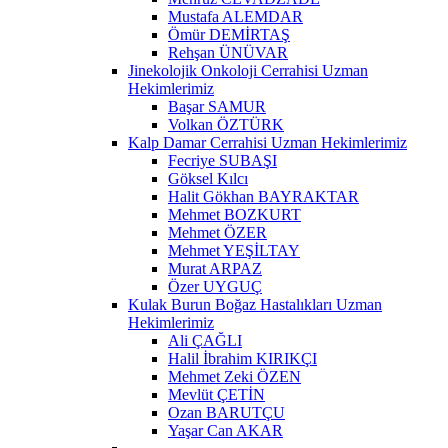
Mustafa ALEMDAR
Ömür DEMİRTAŞ
Rehşan ÜNÜVAR
Jinekolojik Onkoloji Cerrahisi Uzman
Hekimlerimiz
Başar SAMUR
Volkan ÖZTÜRK
Kalp Damar Cerrahisi Uzman Hekimlerimiz
Fecriye SUBAŞI
Göksel Kılcı
Halit Gökhan BAYRAKTAR
Mehmet BOZKURT
Mehmet ÖZER
Mehmet YEŞİLTAY
Murat ARPAZ
Özer UYGUÇ
Kulak Burun Boğaz Hastalıkları Uzman
Hekimlerimiz
Ali ÇAĞLI
Halil İbrahim KIRIKÇI
Mehmet Zeki ÖZEN
Mevlüt ÇETİN
Ozan BARUTÇU
Yaşar Can AKAR