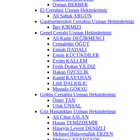
Osman BERBER
El Cerrahisi Uzman Hekimlerimiz
Ali Saltuk ARGÜN
Gastroenteroloji Cerrahisi Uzman Hekimlerimiz
İlter KIRMIZI
Genel Cerrahi Uzman Hekimlerimiz
Ali Kadir DEĞİRMENCİ
Cemalettin ÖĞÜT
Emrah DADALI
Engin KÜÇÜKDİLER
Evrim KALLEM
Fesih Doğan YILDIZ
Hakan ÖZÇELİK
Kamil KAYAHAN
Lütfi DALKILIÇ
Mustafa GÖKSU
Göğüs Cerrahisi Uzman Hekimlerimiz
Ömer TAN
Ufuk ÜNSAL
Göz Hastalıkları Uzman Hekimlerimiz
Ali Cihat ASLAN
Hasan TEMİZDEMİR
Hüseyin Levent DENİZLİ
Mehmet Hidayetullah ERZEN
Mehruz CEVADZADE