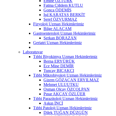
Emine ÖZTÜRK
Fatma Çiğdem KUTLU
Gonca ÖDEMİŞ
Işıl KARATAŞ BERKİT
Şeref ÖZVURMAZ
Fizyoloji Uzman Hekimlerimiz
Bilge ALAÇAM
Gastroenteroloji Uzman Hekimlerimiz
Serkan BORAZAN
Geriatri Uzman Hekimlerimiz
Laboratuvar
Tıbbi Biyokimya Uzman Hekimlerimiz
Berna ERYÜRÜK
Ece Mine DEMİR
Tuncay BIÇAKCI
Tıbbi Mikrobiyoloji Uzman Hekimlerimiz
Gizem GÖZAÇAN ERYILMAZ
Mehmet ULUUTKU
Osman Olcay ÖZÇOLPAN
Pınar AKÇAY ÖZLÜER
Tıbbi Parazitoloji Uzman Hekimlerimiz
Aşkın İNCİ
Tıbbi Patoloji Uzman Hekimlerimiz
Dilek TUĞAN DÜZGÜN