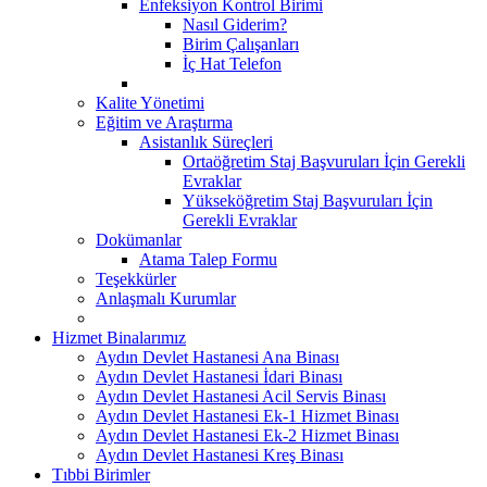
Enfeksiyon Kontrol Birimi
Nasıl Giderim?
Birim Çalışanları
İç Hat Telefon
Kalite Yönetimi
Eğitim ve Araştırma
Asistanlık Süreçleri
Ortaöğretim Staj Başvuruları İçin Gerekli
Evraklar
Yükseköğretim Staj Başvuruları İçin
Gerekli Evraklar
Dokümanlar
Atama Talep Formu
Teşekkürler
Anlaşmalı Kurumlar
Hizmet Binalarımız
Aydın Devlet Hastanesi Ana Binası
Aydın Devlet Hastanesi İdari Binası
Aydın Devlet Hastanesi Acil Servis Binası
Aydın Devlet Hastanesi Ek-1 Hizmet Binası
Aydın Devlet Hastanesi Ek-2 Hizmet Binası
Aydın Devlet Hastanesi Kreş Binası
Tıbbi Birimler