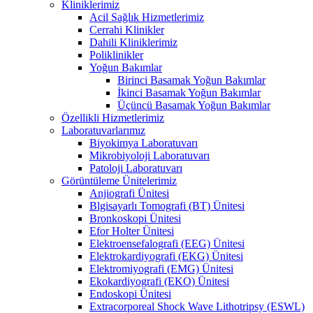
Kliniklerimiz
Acil Sağlık Hizmetlerimiz
Cerrahi Klinikler
Dahili Kliniklerimiz
Poliklinikler
Yoğun Bakımlar
Birinci Basamak Yoğun Bakımlar
İkinci Basamak Yoğun Bakımlar
Üçüncü Basamak Yoğun Bakımlar
Özellikli Hizmetlerimiz
Laboratuvarlarımız
Biyokimya Laboratuvarı
Mikrobiyoloji Laboratuvarı
Patoloji Laboratuvarı
Görüntüleme Ünitelerimiz
Anjiografi Ünitesi
Blgisayarlı Tomografi (BT) Ünitesi
Bronkoskopi Ünitesi
Efor Holter Ünitesi
Elektroensefalografi (EEG) Ünitesi
Elektrokardiyografi (EKG) Ünitesi
Elektromiyografi (EMG) Ünitesi
Ekokardiyografi (EKO) Ünitesi
Endoskopi Ünitesi
Extracorporeal Shock Wave Lithotripsy (ESWL)