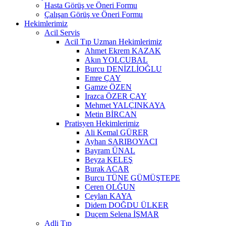
Hasta Görüş ve Öneri Formu
Çalışan Görüş ve Öneri Formu
Hekimlerimiz
Acil Servis
Acil Tıp Uzman Hekimlerimiz
Ahmet Ekrem KAZAK
Akın YOLCUBAL
Burcu DENİZLİOĞLU
Emre ÇAY
Gamze ÖZEN
Irazca ÖZER ÇAY
Mehmet YALÇINKAYA
Metin BİRCAN
Pratisyen Hekimlerimiz
Ali Kemal GÜRER
Ayhan SARIBOYACI
Bayram ÜNAL
Beyza KELEŞ
Burak ACAR
Burcu TÜNE GÜMÜŞTEPE
Ceren OLĞUN
Ceylan KAYA
Didem DOĞDU ÜLKER
Duçem Selena İŞMAR
Adli Tıp