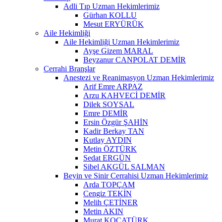
Adli Tıp Uzman Hekimlerimiz
Gürhan KOLLU
Mesut ERYÜRÜK
Aile Hekimliği
Aile Hekimliği Uzman Hekimlerimiz
Ayşe Gizem MARAL
Beyzanur CANPOLAT DEMİR
Cerrahi Branşlar
Anestezi ve Reanimasyon Uzman Hekimlerimiz
Arif Emre ARPAZ
Arzu KAHVECİ DEMİR
Dilek SOYSAL
Emre DEMİR
Ersin Özgür ŞAHİN
Kadir Berkay TAN
Kutlay AYDIN
Metin ÖZTÜRK
Sedat ERGÜN
Sibel AKGÜL SALMAN
Beyin ve Sinir Cerrahisi Uzman Hekimlerimiz
Arda TOPÇAM
Cengiz TEKİN
Melih ÇETİNER
Metin AKIN
Murat KOCATÜRK