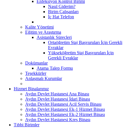
Enfeksiyon Kontrol Birimi
Nasıl Giderim?
Birim Çalışanları
İç Hat Telefon
Kalite Yönetimi
Eğitim ve Araştırma
Asistanlık Süreçleri
Ortaöğretim Staj Başvuruları İçin Gerekli
Evraklar
Yükseköğretim Staj Başvuruları İçin
Gerekli Evraklar
Dokümanlar
Atama Talep Formu
Teşekkürler
Anlaşmalı Kurumlar
Hizmet Binalarımız
Aydın Devlet Hastanesi Ana Binası
Aydın Devlet Hastanesi İdari Binası
Aydın Devlet Hastanesi Acil Servis Binası
Aydın Devlet Hastanesi Ek-1 Hizmet Binası
Aydın Devlet Hastanesi Ek-2 Hizmet Binası
Aydın Devlet Hastanesi Kreş Binası
Tıbbi Birimler