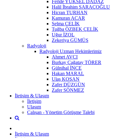
Feride YÜKSEL DADAZ
Halil İbrahim SARAÇOĞLU
Hicran TURHAN
Kamuran ACAR
Selma ÇELİK
Tuğba ÖZBEK ÇELİK
Uğur İZOL
Zekeriya GÜMÜŞ
Radyoloji
Radyoloji Uzman Hekimlerimiz
Ahmet AVCI
Burkay Çağatay TÖRER
Gülnihal İNCE
Hakan MARAL
Ulaş KOŞAN
Zafer DÜZGÜN
Zafer SÖNMEZ
İletişim & Ulaşım
İletişim
Ulaşım
Çalışan - Yönetim Görüşme Talebi
İletişim & Ulaşım