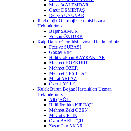
Mustafa ALEMDAR
Ömür DEMİRTAŞ
Rehşan ÜNÜVAR
Jinekolojik Onkoloji Cerrahisi Uzman
Hekimlerimiz
Başar SAMUR
Volkan ÖZTÜRK
Kalp Damar Cerrahisi Uzman Hekimlerimiz
Fecriye SUBAŞI
Göksel Kılcı
Halit Gökhan BAYRAKTAR
Mehmet BOZKURT
Mehmet ÖZER
Mehmet YEŞİLTAY
Murat ARPAZ
Özer UYGUÇ
Kulak Burun Boğaz Hastalıkları Uzman
Hekimlerimiz
Ali ÇAĞLI
Halil İbrahim KIRIKÇI
Mehmet Zeki ÖZEN
Mevlüt ÇETİN
Ozan BARUTÇU
Yaşar Can AKAR