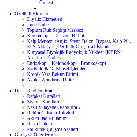
Ünitesi
Özellikli Birimler
Diyaliz Hizmetleri
İnme Ünitesi
Toplum Ruh Sağlığı Merkezi
Kemoterapi - Talasemi Birimi
Kalp Merkezi (Anjio, Stent, Balon, Bypass, Kalp Pili,
EPS-Ablasyon, Periferik Girişimsel İşlemler)
Kimyasal Biyolojik Radyolojik Nükleer (KBRN)
Arındırma Ünitesi
Endoskopi - Kolonoskopi - Bronkoskopi
Radyolojik Girişimsel İşlemler
Kronik Yara Bakım Birimi
Ayakta Arındırma Ünitesi
Hasta Bilgilendirme
Refakat Kuralları
Ziyaret Kuralları
Nasıl Muayene Olabilirim ?
Hekim Çalışma Takvimi
Akılcı İlaç Kullanımı
Hasta Hakları
Poliklinik Çalışma Saatleri
Görüş ve Önerileriniz