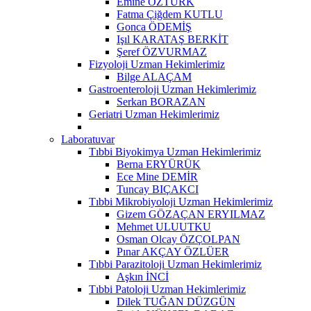
Emine ÖZTÜRK
Fatma Çiğdem KUTLU
Gonca ÖDEMİŞ
Işıl KARATAŞ BERKİT
Şeref ÖZVURMAZ
Fizyoloji Uzman Hekimlerimiz
Bilge ALAÇAM
Gastroenteroloji Uzman Hekimlerimiz
Serkan BORAZAN
Geriatri Uzman Hekimlerimiz
Laboratuvar
Tıbbi Biyokimya Uzman Hekimlerimiz
Berna ERYÜRÜK
Ece Mine DEMİR
Tuncay BIÇAKCI
Tıbbi Mikrobiyoloji Uzman Hekimlerimiz
Gizem GÖZAÇAN ERYILMAZ
Mehmet ULUUTKU
Osman Olcay ÖZÇOLPAN
Pınar AKÇAY ÖZLÜER
Tıbbi Parazitoloji Uzman Hekimlerimiz
Aşkın İNCİ
Tıbbi Patoloji Uzman Hekimlerimiz
Dilek TUĞAN DÜZGÜN