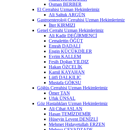
Osman BERBER
El Cerrahisi Uzman Hekimlerimiz
Ali Saltuk ARGÜN
Gastroenteroloji Cerrahisi Uzman Hekimlerimiz
İlter KIRMIZI
Genel Cerrahi Uzman Hekimlerimiz
Ali Kadir DEĞİRMENCİ
Cemalettin ÖĞÜT
Emrah DADALI
Engin KÜÇÜKDİLER
Evrim KALLEM
Fesih Doğan YILDIZ
Hakan ÖZÇELİK
Kamil KAYAHAN
Lütfi DALKILIÇ
Mustafa GÖKSU
Göğüs Cerrahisi Uzman Hekimlerimiz
Ömer TAN
Ufuk ÜNSAL
Göz Hastalıkları Uzman Hekimlerimiz
Ali Cihat ASLAN
Hasan TEMİZDEMİR
Hüseyin Levent DENİZLİ
Mehmet Hidayetullah ERZEN
Mehruz CEVADZADE