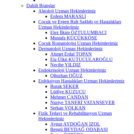
Dahili Branşlar
Algoloji Uzman Hekimlerimiz
Erdem MARAŞLI
Çocuk ve Ergen Ruh Sağlığı ve Hastalıkları
Uzman Hekimlerimiz
Elez İlkim ÖZTULUMBACI
Mustafa KÜÇÜKKÖSE
Çocuk Romatolojisi Uzman Hekimlerimiz
Dermatoloji Uzman Hekimlerimiz
Ahmet Erdal TOPAN
Ela Ülkü KUTUCULAROĞLU
Necibe YILDIZ
Endokrinoloji Uzman Hekimlerimiz
Oğuzhan OĞUZ
Enfeksiyon Hastalıkları Uzman Hekimlerimiz
Burak ŞEKER
Lütfiye KUZUCU
Mehmet CANDAN
Nuriye TANERİ VATANSEVER
Serkan VOLKAN
Fizik Tedavi ve Rehabilitasyon Uzman
Hekimlerimiz
Aynur AYDOĞAN İZOL
Bengü BEYDAĞ ODABAŞI