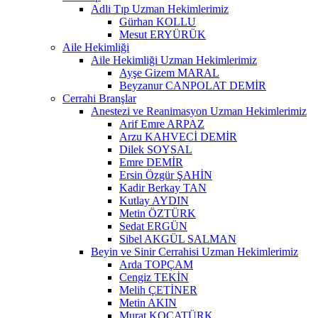
Adli Tıp Uzman Hekimlerimiz
Gürhan KOLLU
Mesut ERYÜRÜK
Aile Hekimliği
Aile Hekimliği Uzman Hekimlerimiz
Ayşe Gizem MARAL
Beyzanur CANPOLAT DEMİR
Cerrahi Branşlar
Anestezi ve Reanimasyon Uzman Hekimlerimiz
Arif Emre ARPAZ
Arzu KAHVECİ DEMİR
Dilek SOYSAL
Emre DEMİR
Ersin Özgür ŞAHİN
Kadir Berkay TAN
Kutlay AYDIN
Metin ÖZTÜRK
Sedat ERGÜN
Sibel AKGÜL SALMAN
Beyin ve Sinir Cerrahisi Uzman Hekimlerimiz
Arda TOPÇAM
Cengiz TEKİN
Melih ÇETİNER
Metin AKIN
Murat KOCATÜRK