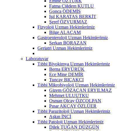
Emine ÖZTÜRK
Fatma Çiğdem KUTLU
Gonca ÖDEMİŞ
Işıl KARATAŞ BERKİT
Şeref ÖZVURMAZ
Fizyoloji Uzman Hekimlerimiz
Bilge ALAÇAM
Gastroenteroloji Uzman Hekimlerimiz
Serkan BORAZAN
Geriatri Uzman Hekimlerimiz
Laboratuvar
Tıbbi Biyokimya Uzman Hekimlerimiz
Berna ERYÜRÜK
Ece Mine DEMİR
Tuncay BIÇAKCI
Tıbbi Mikrobiyoloji Uzman Hekimlerimiz
Gizem GÖZAÇAN ERYILMAZ
Mehmet ULUUTKU
Osman Olcay ÖZÇOLPAN
Pınar AKÇAY ÖZLÜER
Tıbbi Parazitoloji Uzman Hekimlerimiz
Aşkın İNCİ
Tıbbi Patoloji Uzman Hekimlerimiz
Dilek TUĞAN DÜZGÜN