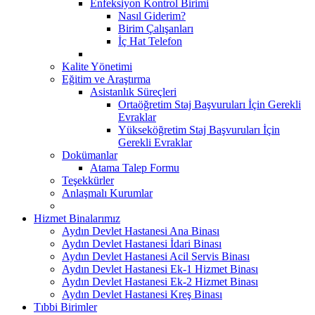
Enfeksiyon Kontrol Birimi
Nasıl Giderim?
Birim Çalışanları
İç Hat Telefon
Kalite Yönetimi
Eğitim ve Araştırma
Asistanlık Süreçleri
Ortaöğretim Staj Başvuruları İçin Gerekli
Evraklar
Yükseköğretim Staj Başvuruları İçin
Gerekli Evraklar
Dokümanlar
Atama Talep Formu
Teşekkürler
Anlaşmalı Kurumlar
Hizmet Binalarımız
Aydın Devlet Hastanesi Ana Binası
Aydın Devlet Hastanesi İdari Binası
Aydın Devlet Hastanesi Acil Servis Binası
Aydın Devlet Hastanesi Ek-1 Hizmet Binası
Aydın Devlet Hastanesi Ek-2 Hizmet Binası
Aydın Devlet Hastanesi Kreş Binası
Tıbbi Birimler