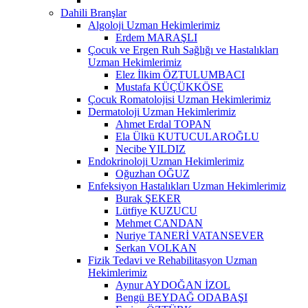
Dahili Branşlar
Algoloji Uzman Hekimlerimiz
Erdem MARAŞLI
Çocuk ve Ergen Ruh Sağlığı ve Hastalıkları
Uzman Hekimlerimiz
Elez İlkim ÖZTULUMBACI
Mustafa KÜÇÜKKÖSE
Çocuk Romatolojisi Uzman Hekimlerimiz
Dermatoloji Uzman Hekimlerimiz
Ahmet Erdal TOPAN
Ela Ülkü KUTUCULAROĞLU
Necibe YILDIZ
Endokrinoloji Uzman Hekimlerimiz
Oğuzhan OĞUZ
Enfeksiyon Hastalıkları Uzman Hekimlerimiz
Burak ŞEKER
Lütfiye KUZUCU
Mehmet CANDAN
Nuriye TANERİ VATANSEVER
Serkan VOLKAN
Fizik Tedavi ve Rehabilitasyon Uzman
Hekimlerimiz
Aynur AYDOĞAN İZOL
Bengü BEYDAĞ ODABAŞI