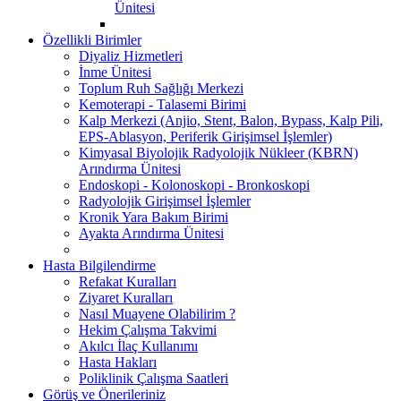
Ünitesi
Özellikli Birimler
Diyaliz Hizmetleri
İnme Ünitesi
Toplum Ruh Sağlığı Merkezi
Kemoterapi - Talasemi Birimi
Kalp Merkezi (Anjio, Stent, Balon, Bypass, Kalp Pili,
EPS-Ablasyon, Periferik Girişimsel İşlemler)
Kimyasal Biyolojik Radyolojik Nükleer (KBRN)
Arındırma Ünitesi
Endoskopi - Kolonoskopi - Bronkoskopi
Radyolojik Girişimsel İşlemler
Kronik Yara Bakım Birimi
Ayakta Arındırma Ünitesi
Hasta Bilgilendirme
Refakat Kuralları
Ziyaret Kuralları
Nasıl Muayene Olabilirim ?
Hekim Çalışma Takvimi
Akılcı İlaç Kullanımı
Hasta Hakları
Poliklinik Çalışma Saatleri
Görüş ve Önerileriniz