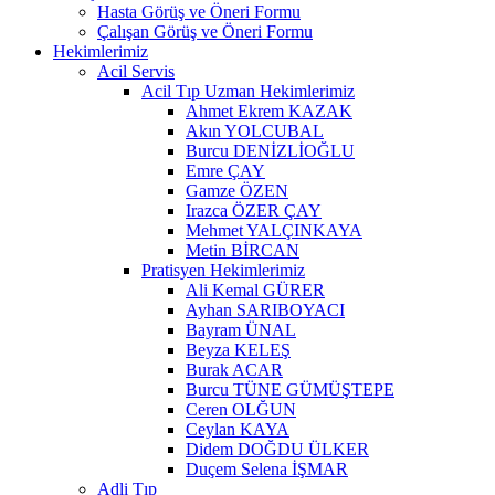
Hasta Görüş ve Öneri Formu
Çalışan Görüş ve Öneri Formu
Hekimlerimiz
Acil Servis
Acil Tıp Uzman Hekimlerimiz
Ahmet Ekrem KAZAK
Akın YOLCUBAL
Burcu DENİZLİOĞLU
Emre ÇAY
Gamze ÖZEN
Irazca ÖZER ÇAY
Mehmet YALÇINKAYA
Metin BİRCAN
Pratisyen Hekimlerimiz
Ali Kemal GÜRER
Ayhan SARIBOYACI
Bayram ÜNAL
Beyza KELEŞ
Burak ACAR
Burcu TÜNE GÜMÜŞTEPE
Ceren OLĞUN
Ceylan KAYA
Didem DOĞDU ÜLKER
Duçem Selena İŞMAR
Adli Tıp