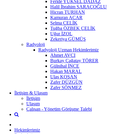
Feride YÜKSEL DADAZ
Halil İbrahim SARAÇOĞLU
Hicran TURHAN
Kamuran ACAR
Selma ÇELİK
Tuğba ÖZBEK ÇELİK
Uğur İZOL
Zekeriya GÜMÜŞ
Radyoloji
Radyoloji Uzman Hekimlerimiz
Ahmet AVCI
Burkay Çağatay TÖRER
Gülnihal İNCE
Hakan MARAL
Ulaş KOŞAN
Zafer DÜZGÜN
Zafer SÖNMEZ
İletişim & Ulaşım
İletişim
Ulaşım
Çalışan - Yönetim Görüşme Talebi
Hekimlerimiz