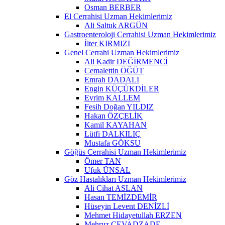
Osman BERBER
El Cerrahisi Uzman Hekimlerimiz
Ali Saltuk ARGÜN
Gastroenteroloji Cerrahisi Uzman Hekimlerimiz
İlter KIRMIZI
Genel Cerrahi Uzman Hekimlerimiz
Ali Kadir DEĞİRMENCİ
Cemalettin ÖĞÜT
Emrah DADALI
Engin KÜÇÜKDİLER
Evrim KALLEM
Fesih Doğan YILDIZ
Hakan ÖZÇELİK
Kamil KAYAHAN
Lütfi DALKILIÇ
Mustafa GÖKSU
Göğüs Cerrahisi Uzman Hekimlerimiz
Ömer TAN
Ufuk ÜNSAL
Göz Hastalıkları Uzman Hekimlerimiz
Ali Cihat ASLAN
Hasan TEMİZDEMİR
Hüseyin Levent DENİZLİ
Mehmet Hidayetullah ERZEN
Mehruz CEVADZADE