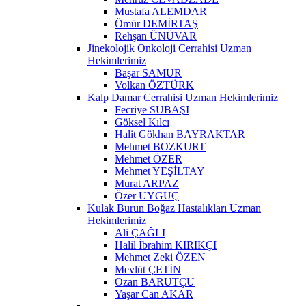
Mustafa ALEMDAR
Ömür DEMİRTAŞ
Rehşan ÜNÜVAR
Jinekolojik Onkoloji Cerrahisi Uzman
Hekimlerimiz
Başar SAMUR
Volkan ÖZTÜRK
Kalp Damar Cerrahisi Uzman Hekimlerimiz
Fecriye SUBAŞI
Göksel Kılcı
Halit Gökhan BAYRAKTAR
Mehmet BOZKURT
Mehmet ÖZER
Mehmet YEŞİLTAY
Murat ARPAZ
Özer UYGUÇ
Kulak Burun Boğaz Hastalıkları Uzman
Hekimlerimiz
Ali ÇAĞLI
Halil İbrahim KIRIKÇI
Mehmet Zeki ÖZEN
Mevlüt ÇETİN
Ozan BARUTÇU
Yaşar Can AKAR