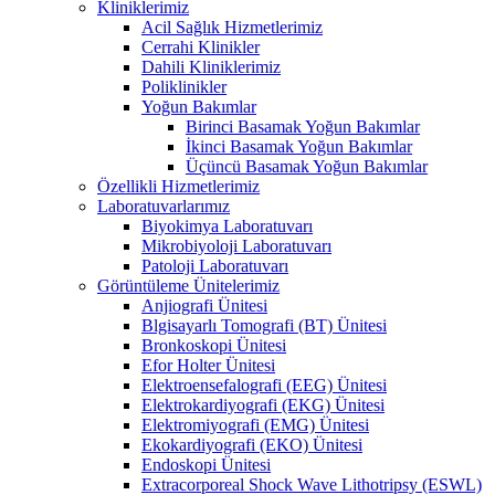
Kliniklerimiz
Acil Sağlık Hizmetlerimiz
Cerrahi Klinikler
Dahili Kliniklerimiz
Poliklinikler
Yoğun Bakımlar
Birinci Basamak Yoğun Bakımlar
İkinci Basamak Yoğun Bakımlar
Üçüncü Basamak Yoğun Bakımlar
Özellikli Hizmetlerimiz
Laboratuvarlarımız
Biyokimya Laboratuvarı
Mikrobiyoloji Laboratuvarı
Patoloji Laboratuvarı
Görüntüleme Ünitelerimiz
Anjiografi Ünitesi
Blgisayarlı Tomografi (BT) Ünitesi
Bronkoskopi Ünitesi
Efor Holter Ünitesi
Elektroensefalografi (EEG) Ünitesi
Elektrokardiyografi (EKG) Ünitesi
Elektromiyografi (EMG) Ünitesi
Ekokardiyografi (EKO) Ünitesi
Endoskopi Ünitesi
Extracorporeal Shock Wave Lithotripsy (ESWL)