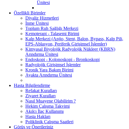
Ünitesi
Özellikli Birimler
Diyaliz Hizmetleri
İnme Ünitesi
Toplum Ruh Sağlığı Merkezi
Kemoterapi - Talasemi Birimi
Kalp Merkezi (Anjio, Stent, Balon, Bypass, Kalp Pili,
EPS-Ablasyon, Periferik Girişimsel İşlemler)
Kimyasal Biyolojik Radyolojik Nükleer (KBRN)
Arındırma Ünitesi
Endoskopi - Kolonoskopi - Bronkoskopi
Radyolojik Girişimsel İşlemler
Kronik Yara Bakım Birimi
Ayakta Arındırma Ünitesi
Hasta Bilgilendirme
Refakat Kuralları
Ziyaret Kuralları
Nasıl Muayene Olabilirim ?
Hekim Çalışma Takvimi
Akılcı İlaç Kullanımı
Hasta Hakları
Poliklinik Çalışma Saatleri
Görüş ve Önerileriniz