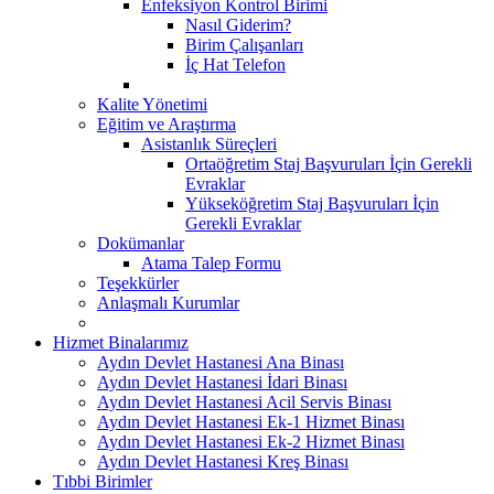
Enfeksiyon Kontrol Birimi
Nasıl Giderim?
Birim Çalışanları
İç Hat Telefon
Kalite Yönetimi
Eğitim ve Araştırma
Asistanlık Süreçleri
Ortaöğretim Staj Başvuruları İçin Gerekli
Evraklar
Yükseköğretim Staj Başvuruları İçin
Gerekli Evraklar
Dokümanlar
Atama Talep Formu
Teşekkürler
Anlaşmalı Kurumlar
Hizmet Binalarımız
Aydın Devlet Hastanesi Ana Binası
Aydın Devlet Hastanesi İdari Binası
Aydın Devlet Hastanesi Acil Servis Binası
Aydın Devlet Hastanesi Ek-1 Hizmet Binası
Aydın Devlet Hastanesi Ek-2 Hizmet Binası
Aydın Devlet Hastanesi Kreş Binası
Tıbbi Birimler