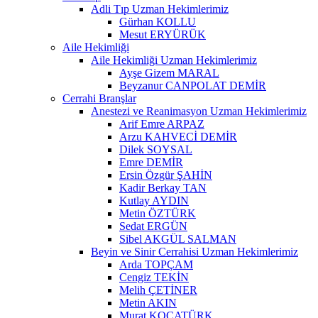
Adli Tıp Uzman Hekimlerimiz
Gürhan KOLLU
Mesut ERYÜRÜK
Aile Hekimliği
Aile Hekimliği Uzman Hekimlerimiz
Ayşe Gizem MARAL
Beyzanur CANPOLAT DEMİR
Cerrahi Branşlar
Anestezi ve Reanimasyon Uzman Hekimlerimiz
Arif Emre ARPAZ
Arzu KAHVECİ DEMİR
Dilek SOYSAL
Emre DEMİR
Ersin Özgür ŞAHİN
Kadir Berkay TAN
Kutlay AYDIN
Metin ÖZTÜRK
Sedat ERGÜN
Sibel AKGÜL SALMAN
Beyin ve Sinir Cerrahisi Uzman Hekimlerimiz
Arda TOPÇAM
Cengiz TEKİN
Melih ÇETİNER
Metin AKIN
Murat KOCATÜRK