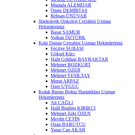
Mustafa ALEMDAR
Ömür DEMİRTAŞ
Rehşan ÜNÜVAR
Jinekolojik Onkoloji Cerrahisi Uzman
Hekimlerimiz
Başar SAMUR
Volkan ÖZTÜRK
Kalp Damar Cerrahisi Uzman Hekimlerimiz
Fecriye SUBAŞI
Göksel Kılcı
Halit Gökhan BAYRAKTAR
Mehmet BOZKURT
Mehmet ÖZER
Mehmet YEŞİLTAY
Murat ARPAZ
Özer UYGUÇ
Kulak Burun Boğaz Hastalıkları Uzman
Hekimlerimiz
Ali ÇAĞLI
Halil İbrahim KIRIKÇI
Mehmet Zeki ÖZEN
Mevlüt ÇETİN
Ozan BARUTÇU
Yaşar Can AKAR