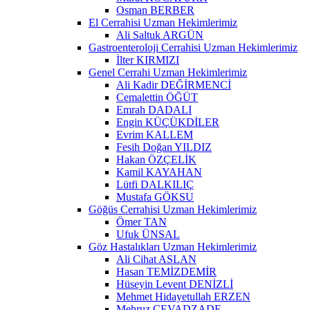
Osman BERBER
El Cerrahisi Uzman Hekimlerimiz
Ali Saltuk ARGÜN
Gastroenteroloji Cerrahisi Uzman Hekimlerimiz
İlter KIRMIZI
Genel Cerrahi Uzman Hekimlerimiz
Ali Kadir DEĞİRMENCİ
Cemalettin ÖĞÜT
Emrah DADALI
Engin KÜÇÜKDİLER
Evrim KALLEM
Fesih Doğan YILDIZ
Hakan ÖZÇELİK
Kamil KAYAHAN
Lütfi DALKILIÇ
Mustafa GÖKSU
Göğüs Cerrahisi Uzman Hekimlerimiz
Ömer TAN
Ufuk ÜNSAL
Göz Hastalıkları Uzman Hekimlerimiz
Ali Cihat ASLAN
Hasan TEMİZDEMİR
Hüseyin Levent DENİZLİ
Mehmet Hidayetullah ERZEN
Mehruz CEVADZADE