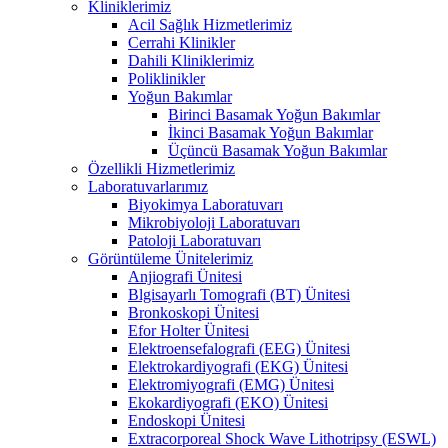
Kliniklerimiz
Acil Sağlık Hizmetlerimiz
Cerrahi Klinikler
Dahili Kliniklerimiz
Poliklinikler
Yoğun Bakımlar
Birinci Basamak Yoğun Bakımlar
İkinci Basamak Yoğun Bakımlar
Üçüncü Basamak Yoğun Bakımlar
Özellikli Hizmetlerimiz
Laboratuvarlarımız
Biyokimya Laboratuvarı
Mikrobiyoloji Laboratuvarı
Patoloji Laboratuvarı
Görüntüleme Ünitelerimiz
Anjiografi Ünitesi
Blgisayarlı Tomografi (BT) Ünitesi
Bronkoskopi Ünitesi
Efor Holter Ünitesi
Elektroensefalografi (EEG) Ünitesi
Elektrokardiyografi (EKG) Ünitesi
Elektromiyografi (EMG) Ünitesi
Ekokardiyografi (EKO) Ünitesi
Endoskopi Ünitesi
Extracorporeal Shock Wave Lithotripsy (ESWL)