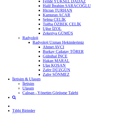
Feride YÜKSEL DADAZ
Halil İbrahim SARAÇOĞLU
Hicran TURHAN
Kamuran ACAR
Selma ÇELİK
Tuğba ÖZBEK ÇELİK
Uğur İZOL
Zekeriya GÜMÜŞ
Radyoloji
Radyoloji Uzman Hekimlerimiz
Ahmet AVCI
Burkay Çağatay TÖRER
Gülnihal İNCE
Hakan MARAL
Ulaş KOŞAN
Zafer DÜZGÜN
Zafer SÖNMEZ
İletişim & Ulaşım
İletişim
Ulaşım
Çalışan - Yönetim Görüşme Talebi
Tıbbi Birimler