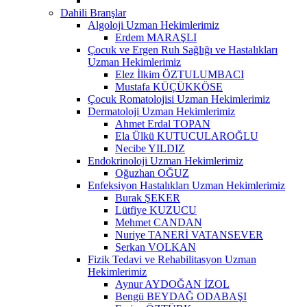
Dahili Branşlar
Algoloji Uzman Hekimlerimiz
Erdem MARAŞLI
Çocuk ve Ergen Ruh Sağlığı ve Hastalıkları
Uzman Hekimlerimiz
Elez İlkim ÖZTULUMBACI
Mustafa KÜÇÜKKÖSE
Çocuk Romatolojisi Uzman Hekimlerimiz
Dermatoloji Uzman Hekimlerimiz
Ahmet Erdal TOPAN
Ela Ülkü KUTUCULAROĞLU
Necibe YILDIZ
Endokrinoloji Uzman Hekimlerimiz
Oğuzhan OĞUZ
Enfeksiyon Hastalıkları Uzman Hekimlerimiz
Burak ŞEKER
Lütfiye KUZUCU
Mehmet CANDAN
Nuriye TANERİ VATANSEVER
Serkan VOLKAN
Fizik Tedavi ve Rehabilitasyon Uzman
Hekimlerimiz
Aynur AYDOĞAN İZOL
Bengü BEYDAĞ ODABAŞI