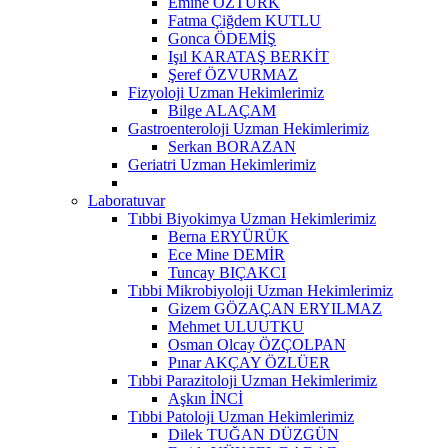
Emine ÖZTÜRK
Fatma Çiğdem KUTLU
Gonca ÖDEMİŞ
Işıl KARATAŞ BERKİT
Şeref ÖZVURMAZ
Fizyoloji Uzman Hekimlerimiz
Bilge ALAÇAM
Gastroenteroloji Uzman Hekimlerimiz
Serkan BORAZAN
Geriatri Uzman Hekimlerimiz
Laboratuvar
Tıbbi Biyokimya Uzman Hekimlerimiz
Berna ERYÜRÜK
Ece Mine DEMİR
Tuncay BIÇAKCI
Tıbbi Mikrobiyoloji Uzman Hekimlerimiz
Gizem GÖZAÇAN ERYILMAZ
Mehmet ULUUTKU
Osman Olcay ÖZÇOLPAN
Pınar AKÇAY ÖZLÜER
Tıbbi Parazitoloji Uzman Hekimlerimiz
Aşkın İNCİ
Tıbbi Patoloji Uzman Hekimlerimiz
Dilek TUĞAN DÜZGÜN