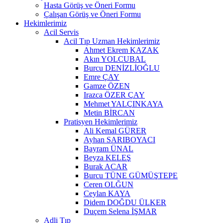
Hasta Görüş ve Öneri Formu
Çalışan Görüş ve Öneri Formu
Hekimlerimiz
Acil Servis
Acil Tıp Uzman Hekimlerimiz
Ahmet Ekrem KAZAK
Akın YOLCUBAL
Burcu DENİZLİOĞLU
Emre ÇAY
Gamze ÖZEN
Irazca ÖZER ÇAY
Mehmet YALÇINKAYA
Metin BİRCAN
Pratisyen Hekimlerimiz
Ali Kemal GÜRER
Ayhan SARIBOYACI
Bayram ÜNAL
Beyza KELEŞ
Burak ACAR
Burcu TÜNE GÜMÜŞTEPE
Ceren OLĞUN
Ceylan KAYA
Didem DOĞDU ÜLKER
Duçem Selena İŞMAR
Adli Tıp