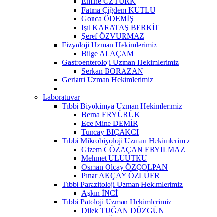
Emine ÖZTÜRK
Fatma Çiğdem KUTLU
Gonca ÖDEMİŞ
Işıl KARATAŞ BERKİT
Şeref ÖZVURMAZ
Fizyoloji Uzman Hekimlerimiz
Bilge ALAÇAM
Gastroenteroloji Uzman Hekimlerimiz
Serkan BORAZAN
Geriatri Uzman Hekimlerimiz
Laboratuvar
Tıbbi Biyokimya Uzman Hekimlerimiz
Berna ERYÜRÜK
Ece Mine DEMİR
Tuncay BIÇAKCI
Tıbbi Mikrobiyoloji Uzman Hekimlerimiz
Gizem GÖZAÇAN ERYILMAZ
Mehmet ULUUTKU
Osman Olcay ÖZÇOLPAN
Pınar AKÇAY ÖZLÜER
Tıbbi Parazitoloji Uzman Hekimlerimiz
Aşkın İNCİ
Tıbbi Patoloji Uzman Hekimlerimiz
Dilek TUĞAN DÜZGÜN