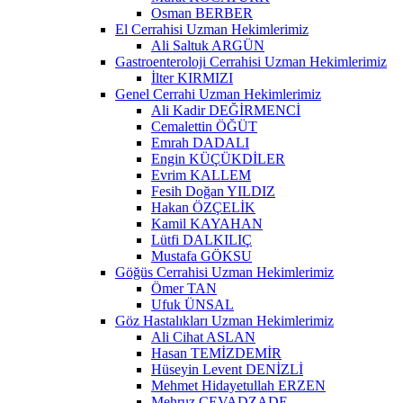
Osman BERBER
El Cerrahisi Uzman Hekimlerimiz
Ali Saltuk ARGÜN
Gastroenteroloji Cerrahisi Uzman Hekimlerimiz
İlter KIRMIZI
Genel Cerrahi Uzman Hekimlerimiz
Ali Kadir DEĞİRMENCİ
Cemalettin ÖĞÜT
Emrah DADALI
Engin KÜÇÜKDİLER
Evrim KALLEM
Fesih Doğan YILDIZ
Hakan ÖZÇELİK
Kamil KAYAHAN
Lütfi DALKILIÇ
Mustafa GÖKSU
Göğüs Cerrahisi Uzman Hekimlerimiz
Ömer TAN
Ufuk ÜNSAL
Göz Hastalıkları Uzman Hekimlerimiz
Ali Cihat ASLAN
Hasan TEMİZDEMİR
Hüseyin Levent DENİZLİ
Mehmet Hidayetullah ERZEN
Mehruz CEVADZADE