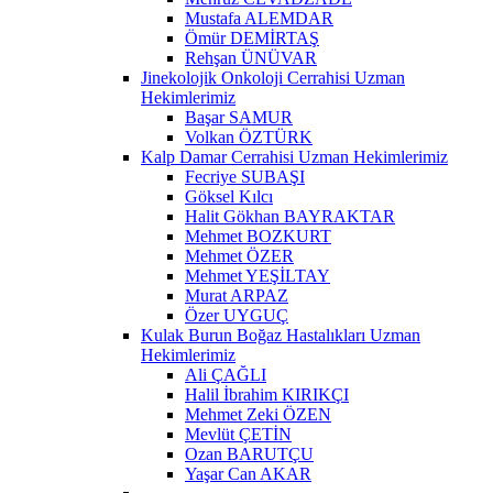
Mustafa ALEMDAR
Ömür DEMİRTAŞ
Rehşan ÜNÜVAR
Jinekolojik Onkoloji Cerrahisi Uzman
Hekimlerimiz
Başar SAMUR
Volkan ÖZTÜRK
Kalp Damar Cerrahisi Uzman Hekimlerimiz
Fecriye SUBAŞI
Göksel Kılcı
Halit Gökhan BAYRAKTAR
Mehmet BOZKURT
Mehmet ÖZER
Mehmet YEŞİLTAY
Murat ARPAZ
Özer UYGUÇ
Kulak Burun Boğaz Hastalıkları Uzman
Hekimlerimiz
Ali ÇAĞLI
Halil İbrahim KIRIKÇI
Mehmet Zeki ÖZEN
Mevlüt ÇETİN
Ozan BARUTÇU
Yaşar Can AKAR