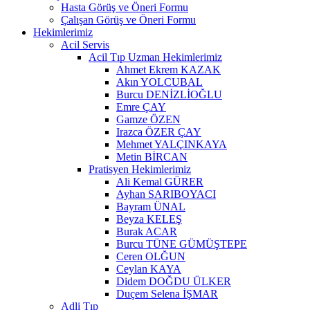
Hasta Görüş ve Öneri Formu
Çalışan Görüş ve Öneri Formu
Hekimlerimiz
Acil Servis
Acil Tıp Uzman Hekimlerimiz
Ahmet Ekrem KAZAK
Akın YOLCUBAL
Burcu DENİZLİOĞLU
Emre ÇAY
Gamze ÖZEN
Irazca ÖZER ÇAY
Mehmet YALÇINKAYA
Metin BİRCAN
Pratisyen Hekimlerimiz
Ali Kemal GÜRER
Ayhan SARIBOYACI
Bayram ÜNAL
Beyza KELEŞ
Burak ACAR
Burcu TÜNE GÜMÜŞTEPE
Ceren OLĞUN
Ceylan KAYA
Didem DOĞDU ÜLKER
Duçem Selena İŞMAR
Adli Tıp