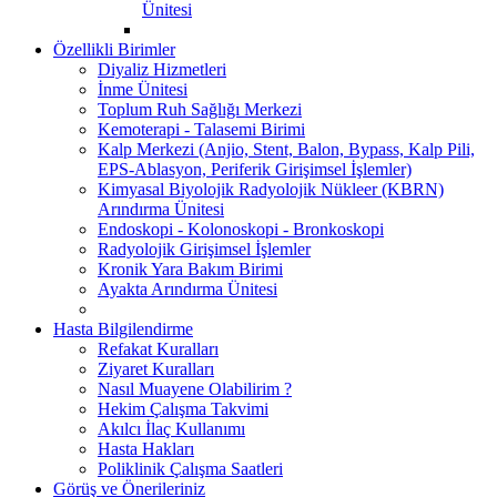
Ünitesi
Özellikli Birimler
Diyaliz Hizmetleri
İnme Ünitesi
Toplum Ruh Sağlığı Merkezi
Kemoterapi - Talasemi Birimi
Kalp Merkezi (Anjio, Stent, Balon, Bypass, Kalp Pili,
EPS-Ablasyon, Periferik Girişimsel İşlemler)
Kimyasal Biyolojik Radyolojik Nükleer (KBRN)
Arındırma Ünitesi
Endoskopi - Kolonoskopi - Bronkoskopi
Radyolojik Girişimsel İşlemler
Kronik Yara Bakım Birimi
Ayakta Arındırma Ünitesi
Hasta Bilgilendirme
Refakat Kuralları
Ziyaret Kuralları
Nasıl Muayene Olabilirim ?
Hekim Çalışma Takvimi
Akılcı İlaç Kullanımı
Hasta Hakları
Poliklinik Çalışma Saatleri
Görüş ve Önerileriniz