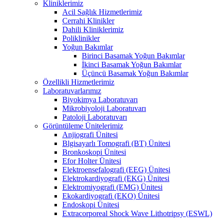
Kliniklerimiz
Acil Sağlık Hizmetlerimiz
Cerrahi Klinikler
Dahili Kliniklerimiz
Poliklinikler
Yoğun Bakımlar
Birinci Basamak Yoğun Bakımlar
İkinci Basamak Yoğun Bakımlar
Üçüncü Basamak Yoğun Bakımlar
Özellikli Hizmetlerimiz
Laboratuvarlarımız
Biyokimya Laboratuvarı
Mikrobiyoloji Laboratuvarı
Patoloji Laboratuvarı
Görüntüleme Ünitelerimiz
Anjiografi Ünitesi
Blgisayarlı Tomografi (BT) Ünitesi
Bronkoskopi Ünitesi
Efor Holter Ünitesi
Elektroensefalografi (EEG) Ünitesi
Elektrokardiyografi (EKG) Ünitesi
Elektromiyografi (EMG) Ünitesi
Ekokardiyografi (EKO) Ünitesi
Endoskopi Ünitesi
Extracorporeal Shock Wave Lithotripsy (ESWL)