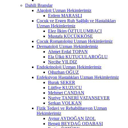
Dahili Branşlar
Algoloji Uzman Hekimlerimiz
Erdem MARAŞLI
Çocuk ve Ergen Ruh Sağlığı ve Hastalıkları
Uzman Hekimlerimiz
Elez İlkim ÖZTULUMBACI
Mustafa KÜÇÜKKÖSE
Çocuk Romatolojisi Uzman Hekimlerimiz
Dermatoloji Uzman Hekimlerimiz
Ahmet Erdal TOPAN
Ela Ülkü KUTUCULAROĞLU
Necibe YILDIZ
Endokrinoloji Uzman Hekimlerimiz
Oğuzhan OĞUZ
Enfeksiyon Hastalıkları Uzman Hekimlerimiz
Burak ŞEKER
Lütfiye KUZUCU
Mehmet CANDAN
Nuriye TANERİ VATANSEVER
Serkan VOLKAN
Fizik Tedavi ve Rehabilitasyon Uzman
Hekimlerimiz
Aynur AYDOĞAN İZOL
Bengü BEYDAĞ ODABAŞI