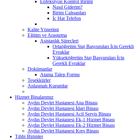
Enfeksiyon Kontrol Birimi
Nasıl Giderim?
Birim Çalışanları
İç Hat Telefon
Kalite Yönetimi
Eğitim ve Araştırma
Asistanlık Süreçleri
Ortaöğretim Staj Başvuruları İçin Gerekli
Evraklar
Yükseköğretim Staj Başvuruları İçin
Gerekli Evraklar
Dokümanlar
Atama Talep Formu
Teşekkürler
Anlaşmalı Kurumlar
Hizmet Binalarımız
Aydın Devlet Hastanesi Ana Binası
Aydın Devlet Hastanesi İdari Binası
Aydın Devlet Hastanesi Acil Servis Binası
Aydın Devlet Hastanesi Ek-1 Hizmet Binası
Aydın Devlet Hastanesi Ek-2 Hizmet Binası
Aydın Devlet Hastanesi Kreş Binası
Tıbbi Birimler