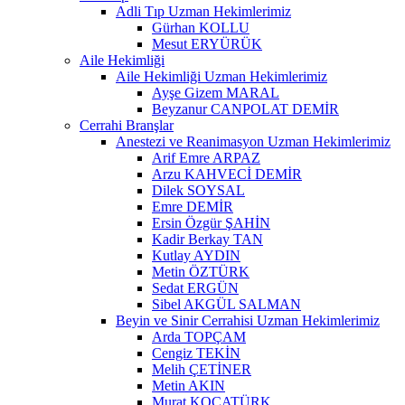
Adli Tıp Uzman Hekimlerimiz
Gürhan KOLLU
Mesut ERYÜRÜK
Aile Hekimliği
Aile Hekimliği Uzman Hekimlerimiz
Ayşe Gizem MARAL
Beyzanur CANPOLAT DEMİR
Cerrahi Branşlar
Anestezi ve Reanimasyon Uzman Hekimlerimiz
Arif Emre ARPAZ
Arzu KAHVECİ DEMİR
Dilek SOYSAL
Emre DEMİR
Ersin Özgür ŞAHİN
Kadir Berkay TAN
Kutlay AYDIN
Metin ÖZTÜRK
Sedat ERGÜN
Sibel AKGÜL SALMAN
Beyin ve Sinir Cerrahisi Uzman Hekimlerimiz
Arda TOPÇAM
Cengiz TEKİN
Melih ÇETİNER
Metin AKIN
Murat KOCATÜRK