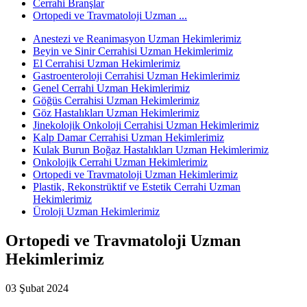
Cerrahi Branşlar
Ortopedi ve Travmatoloji Uzman ...
Anestezi ve Reanimasyon Uzman Hekimlerimiz
Beyin ve Sinir Cerrahisi Uzman Hekimlerimiz
El Cerrahisi Uzman Hekimlerimiz
Gastroenteroloji Cerrahisi Uzman Hekimlerimiz
Genel Cerrahi Uzman Hekimlerimiz
Göğüs Cerrahisi Uzman Hekimlerimiz
Göz Hastalıkları Uzman Hekimlerimiz
Jinekolojik Onkoloji Cerrahisi Uzman Hekimlerimiz
Kalp Damar Cerrahisi Uzman Hekimlerimiz
Kulak Burun Boğaz Hastalıkları Uzman Hekimlerimiz
Onkolojik Cerrahi Uzman Hekimlerimiz
Ortopedi ve Travmatoloji Uzman Hekimlerimiz
Plastik, Rekonstrüktif ve Estetik Cerrahi Uzman
Hekimlerimiz
Üroloji Uzman Hekimlerimiz
Ortopedi ve Travmatoloji Uzman
Hekimlerimiz
03 Şubat 2024