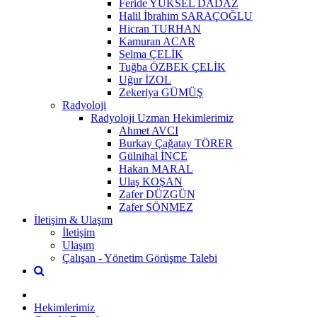
Feride YÜKSEL DADAZ
Halil İbrahim SARAÇOĞLU
Hicran TURHAN
Kamuran ACAR
Selma ÇELİK
Tuğba ÖZBEK ÇELİK
Uğur İZOL
Zekeriya GÜMÜŞ
Radyoloji
Radyoloji Uzman Hekimlerimiz
Ahmet AVCI
Burkay Çağatay TÖRER
Gülnihal İNCE
Hakan MARAL
Ulaş KOŞAN
Zafer DÜZGÜN
Zafer SÖNMEZ
İletişim & Ulaşım
İletişim
Ulaşım
Çalışan - Yönetim Görüşme Talebi
Hekimlerimiz